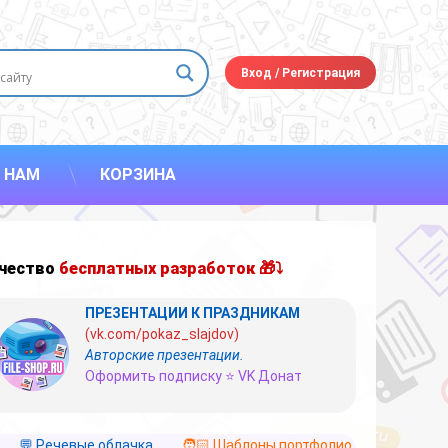
Вход
/
Регистрация
 НАМ
КОРЗИНА
чество
бесплатных разработок 🎁⤵
ПРЕЗЕНТАЦИИ К ПРАЗДНИКАМ
(vk.com/pokaz_slajdov)
Авторские презентации.
Оформить подписку ⭐ VK Донат
💬 Речевые облачка
🧑🏻 Шаблоны портфолио