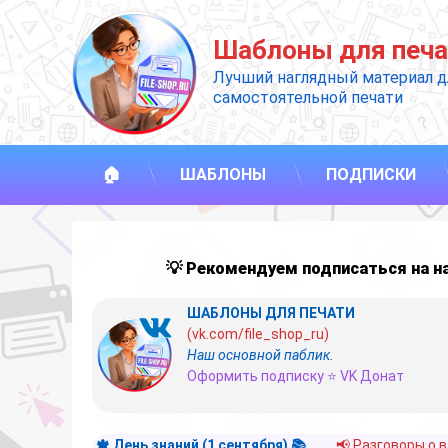
Перейти
к
Шаблоны для печа
содержимому
Лучший наглядный материал д
самостоятельной печати
🏠
ШАБЛОНЫ
ПОДПИСКИ
💡 Рекомендуем подписаться на 
ШАБЛОНЫ ДЛЯ ПЕЧАТИ
(vk.com/file_shop_ru)
Наш основной паблик.
Оформить подписку ⭐ VK Донат
🍁 День знаний (1 сентября) 📚
📢 Разговоры о 