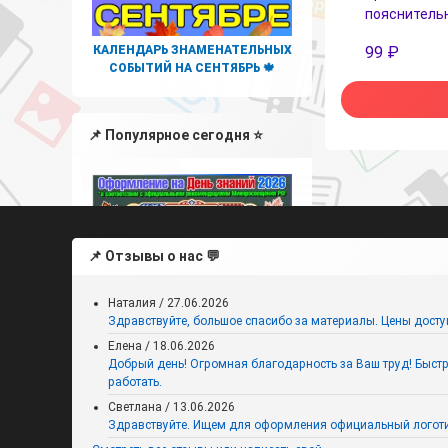
пояснительн
КАЛЕНДАРЬ ЗНАМЕНАТЕЛЬНЫХ
99
₽
СОБЫТИЙ НА СЕНТЯБРЬ 🍁
📌 Популярное сегодня ⭐
📌 Отзывы о нас 💬
Наталия
/
27.06.2026
Здравствуйте, большое спасибо за материалы. Цены досту
Елена
/
18.06.2026
Добрый день! Огромная благодарность за Ваш труд! Быстро,
работать.
Оформление на День знаний
2026 к Году единства народов
Светлана
/
13.06.2026
России
Здравствуйте. Ищем для оформления официальный логоти