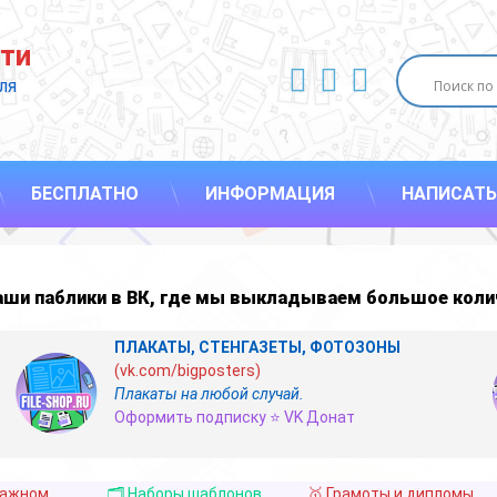
ти
ВКонтакте
YouTube
E-mail
ля 
БЕСПЛАТНО
ИНФОРМАЦИЯ
НАПИСАТЬ
наши
паблики в ВК
,
где мы выкладываем большое коли
ПЛАКАТЫ, СТЕНГАЗЕТЫ, ФОТОЗОНЫ
(vk.com/bigposters)
Плакаты на любой случай.
Оформить подписку ⭐ VK Донат
важном
🗂️ Наборы шаблонов
🥇 Грамоты и дипломы