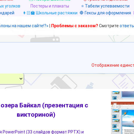
х уголков
Постеры и плакаты
⭐ Табели успеваемости
ендарей
👩🏻‍🏫 Школьные растяжки
🛑 Гексы для оформления
блоны на нашем сайте!?»
|
Проблемы с заказом?
Смотрите
ответы
Отображение единст
 озера Байкал (презентация с
викториной)
 PowerPoint (33 слайдов формат PPTX) и