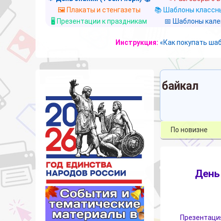
🖼️ Плакаты и стенгазеты
📚 Шаблоны классны
🖥️ Презентации к праздникам
📅 Шаблоны кал
Инструкция:
«Как покупать ша
байкал
День
Презентация