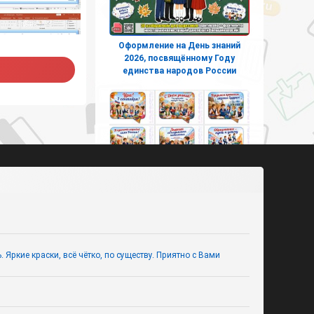
Оформление на День знаний
2026, посвящённому Году
единства народов России
Речевые облачка на День
знаний 2026 к Году единства
Яркие краски, всё чётко, по существу. Приятно с Вами
народов России