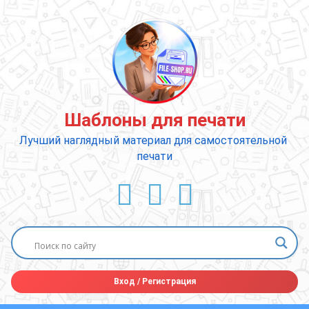
Перейти
к
содержимому
Шаблоны для печати
Лучший наглядный материал для самостоятельной 
печати
ВКонтакте
YouTube
E-mail
Вход
/
Регистрация