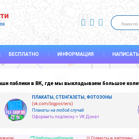
ти
ВКонтакте
YouTube
E-mail
ля 
БЕСПЛАТНО
ИНФОРМАЦИЯ
НАПИСАТЬ
наши
паблики в ВК
,
где мы выкладываем большое коли
ПЛАКАТЫ, СТЕНГАЗЕТЫ, ФОТОЗОНЫ
(vk.com/bigposters)
Плакаты на любой случай.
Оформить подписку ⭐ VK Донат
важном
🗂️ Наборы шаблонов
🥇 Грамоты и дипломы