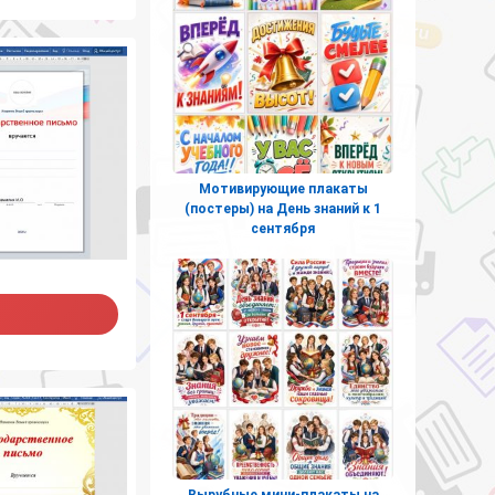
Мотивирующие плакаты
(постеры) на День знаний к 1
сентября
Вырубные мини-плакаты на