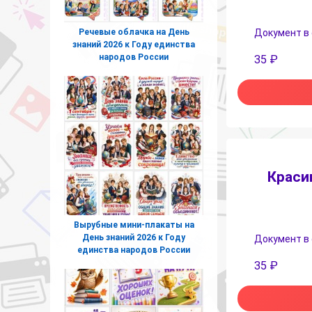
Речевые облачка на День
Документ в
знаний 2026 к Году единства
народов России
35
₽
Краси
Вырубные мини-плакаты на
День знаний 2026 к Году
Документ в
единства народов России
35
₽