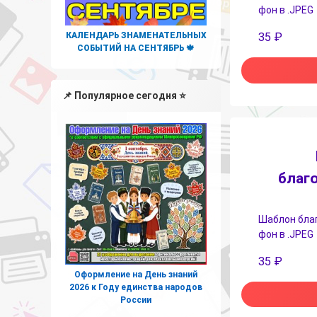
фон в .JPEG
КАЛЕНДАРЬ ЗНАМЕНАТЕЛЬНЫХ
35
₽
СОБЫТИЙ НА СЕНТЯБРЬ 🍁
📌 Популярное сегодня ⭐
благ
Шаблон благ
фон в .JPEG
35
₽
Оформление на День знаний
2026 к Году единства народов
России