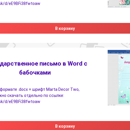
i.sk/d/eE9BFi38fwtoaw
В корзину
дарственное письмо в Word с
бабочками
формате .docx + шрифт Marta Decor Two,
но скачать отдельно по ссылке:
i.sk/d/eE9BFi38fwtoaw
В корзину