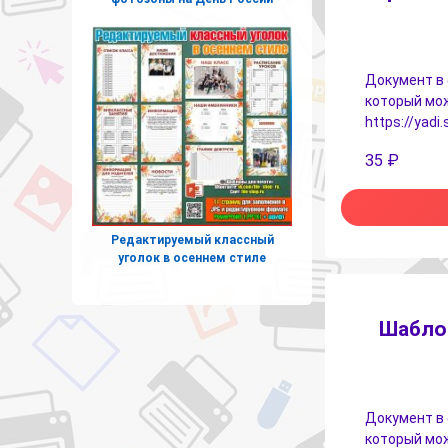
Документ в 
который мож
https://yad
35
₽
Редактируемый классный
уголок в осеннем стиле
Шаблон
Документ в 
который мож