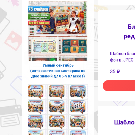
Бл
ред
Шаблон благ
фон в .JPEG
Умный сентябрь
(интерактивная викторина ко
35
₽
Дню знаний для 5-9 классов)
Шаблон