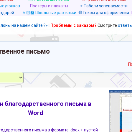
х уголков
Постеры и плакаты
⭐ Табели успеваемости
ендарей
👩🏻‍🏫 Школьные растяжки
🛑 Гексы для оформления
блоны на нашем сайте!?»
|
Проблемы с заказом?
Смотрите
ответы
твенное письмо
П
 благодарственного письма в
Word
одарственного письма в формате .docx + пустой