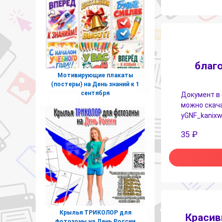
благ
Мотивирующие плакаты
(постеры) на День знаний к 1
сентября
Документ в 
можно скача
yGNF_kanix
35
₽
Крылья ТРИКОЛОР для
Красив
фотозоны на День России