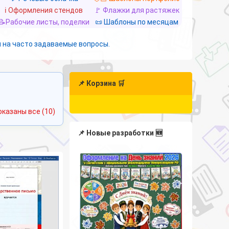
ℹ️ Оформления стендов
🚩 Флажки для растяжек
📝Рабочие листы, поделки
📜 Шаблоны по месяцам
 на часто задаваемые вопросы.
📌 Корзина 🛒
Сортировка:
оказаны все (10)
самые
недавние
📌 Новые разработки 🆕