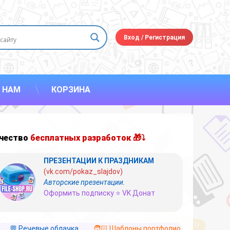
Вход
/
Регистрация
 НАМ
КОРЗИНА
чество
бесплатных разработок 🎁⤵
ПРЕЗЕНТАЦИИ К ПРАЗДНИКАМ
(vk.com/pokaz_slajdov)
Авторские презентации.
Оформить подписку ⭐ VK Донат
💬 Речевые облачка
🧑🏻 Шаблоны портфолио