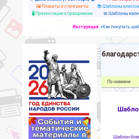
🖼️ Плакаты и стенгазеты
📚 Шаблоны классны
🖥️ Презентации к праздникам
📅 Шаблоны кал
Инструкция:
«Как покупать ша
благодарс
Шаблон
Шаблон благ