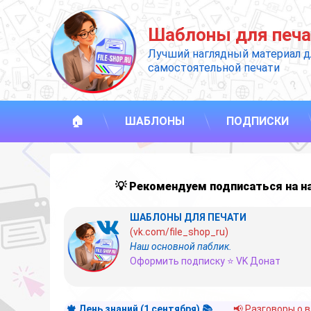
Перейти
к
Шаблоны для печа
содержимому
Лучший наглядный материал д
самостоятельной печати
🏠
ШАБЛОНЫ
ПОДПИСКИ
💡 Рекомендуем подписаться на 
ШАБЛОНЫ ДЛЯ ПЕЧАТИ
(vk.com/file_shop_ru)
Наш основной паблик.
Оформить подписку ⭐ VK Донат
🍁 День знаний (1 сентября) 📚
📢 Разговоры о 