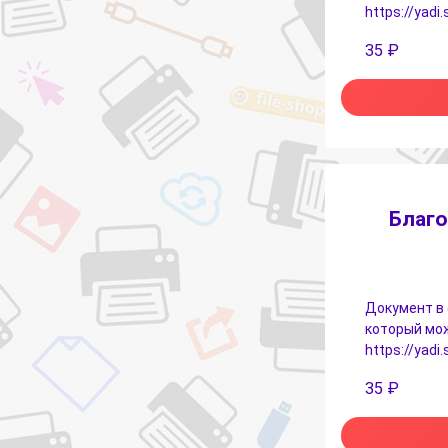
https://yad
35
₽
Благо
Документ в 
который мож
https://yad
35
₽