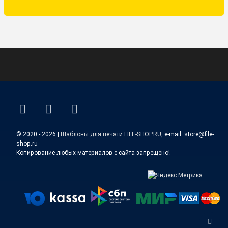
ВКонтакте
YouTube
E-mail
© 2020 - 2026 |
Шаблоны для печати FILE-SHOP.RU
, e-mail: store@file-
shop.ru
Копирование любых материалов с сайта запрещено!
Верн