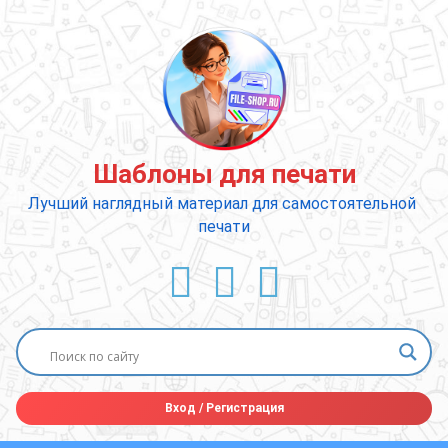
Перейти
к
содержимому
Шаблоны для печати
Лучший наглядный материал для самостоятельной 
печати
ВКонтакте
YouTube
E-mail
Вход
/
Регистрация