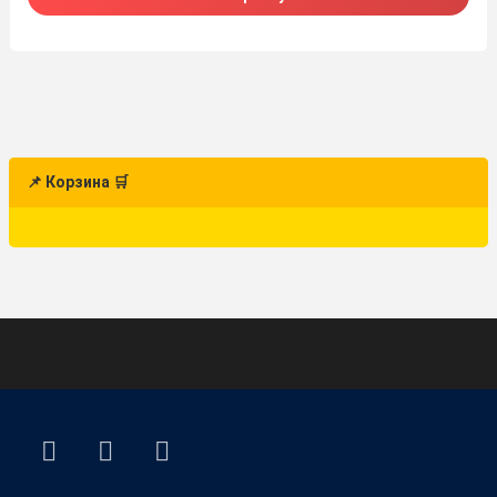
📌 Корзина 🛒
ВКонтакте
YouTube
E-mail