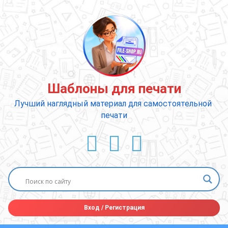
Перейти
к
содержимому
Шаблоны для печати
Лучший наглядный материал для самостоятельной 
печати
ВКонтакте
YouTube
E-mail
Вход
/
Регистрация