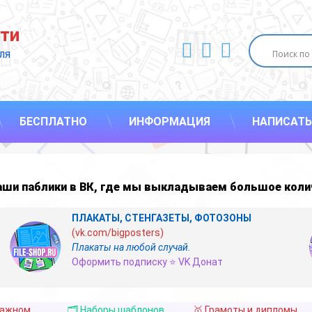
ти
ВКонтакте
YouTube
E-mail
ля 
БЕСПЛАТНО
ИНФОРМАЦИЯ
НАПИСАТЬ
наши
паблики в ВК
,
где мы выкладываем большое коли
ПЛАКАТЫ, СТЕНГАЗЕТЫ, ФОТОЗОНЫ
(vk.com/bigposters)
Плакаты на любой случай.
Оформить подписку ⭐ VK Донат
важном
🗂️ Наборы шаблонов
🥇 Грамоты и дипломы