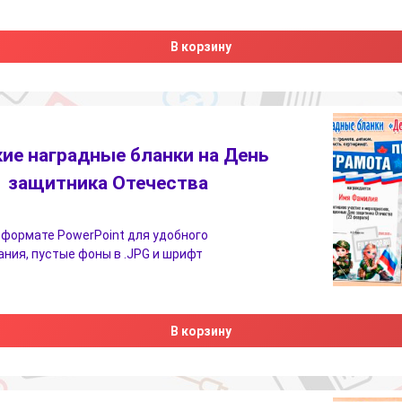
В корзину
ие наградные бланки на День
защитника Отечества
 формате PowerPoint для удобного
ния, пустые фоны в .JPG и шрифт
В корзину