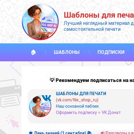
Перейти
к
Шаблоны для печа
содержимому
Лучший наглядный материал д
самостоятельной печати
🏠
ШАБЛОНЫ
ПОДПИСКИ
💡 Рекомендуем подписаться на 
ШАБЛОНЫ ДЛЯ ПЕЧАТИ
(vk.com/file_shop_ru)
Наш основной паблик.
Оформить подписку ⭐ VK Донат
🍁 День знаний (1 сентября) 📚
📢 Разговоры о 