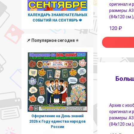
оригинал и
размеры: А3 
КАЛЕНДАРЬ ЗНАМЕНАТЕЛЬНЫХ
(84х120 см.)
СОБЫТИЙ НА СЕНТЯБРЬ 🍁
120
₽
📌 Популярное сегодня ⭐
Больш
Архив с изо
оригинал и
Оформление на День знаний
размеры: А3 
2026 к Году единства народов
(84х120 см.)
России