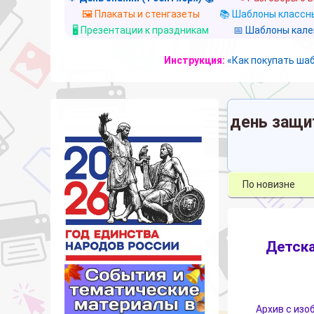
🖼️ Плакаты и стенгазеты
📚 Шаблоны классны
🖥️ Презентации к праздникам
📅 Шаблоны кал
Инструкция:
«Как покупать ша
день защи
Детск
Архив с изо