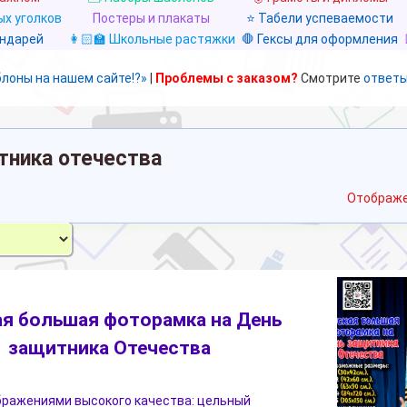
х уголков
Постеры и плакаты
⭐ Табели успеваемости
ендарей
👩🏻‍🏫 Школьные растяжки
🛑 Гексы для оформления
блоны на нашем сайте!?»
|
Проблемы с заказом?
Смотрите
ответы
тника отечества
Отображе
ая большая фоторамка на День
защитника Отечества
бражениями высокого качества: цельный