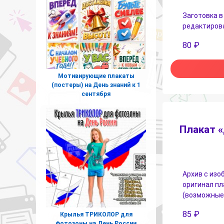
Заготовка в
редактирова
80
₽
Мотивирующие плакаты
(постеры) на День знаний к 1
сентября
Плакат «
Архив с изо
оригинал пл
(возможные р
85
₽
Крылья ТРИКОЛОР для
фотозоны на День России