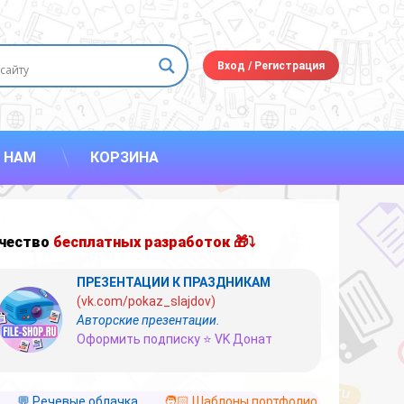
Вход
/
Регистрация
 НАМ
КОРЗИНА
чество
бесплатных разработок 🎁⤵
ПРЕЗЕНТАЦИИ К ПРАЗДНИКАМ
(vk.com/pokaz_slajdov)
Авторские презентации.
Оформить подписку ⭐ VK Донат
💬 Речевые облачка
🧑🏻 Шаблоны портфолио