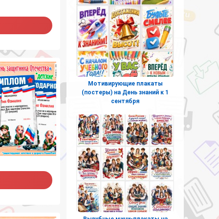
Мотивирующие плакаты
(постеры) на День знаний к 1
сентября
Вырубные мини-плакаты на