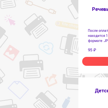
Речев
После оплат
находится 1
формате .JP
95
₽
Детс