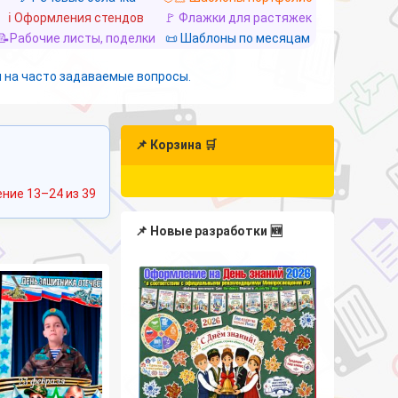
ℹ️ Оформления стендов
🚩 Флажки для растяжек
📝Рабочие листы, поделки
📜 Шаблоны по месяцам
 на часто задаваемые вопросы.
📌 Корзина 🛒
Сортировка:
ние 13–24 из 39
самые
недавние
📌 Новые разработки 🆕