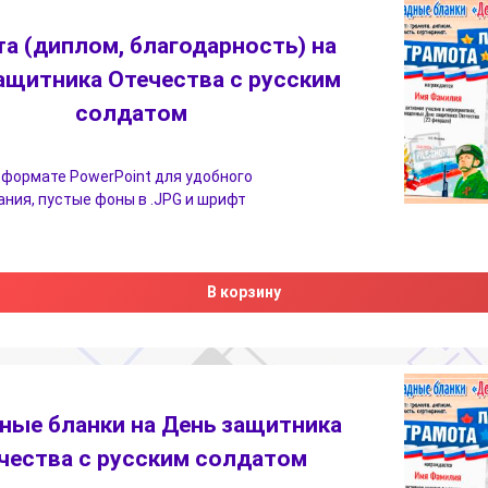
а (диплом, благодарность) на
ащитника Отечества с русским
солдатом
 формате PowerPoint для удобного
ния, пустые фоны в .JPG и шрифт
В корзину
ные бланки на День защитника
чества с русским солдатом