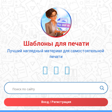
Перейти
к
содержимому
Шаблоны для печати
Лучший наглядный материал для самостоятельной 
печати
ВКонтакте
YouTube
E-mail
Вход
/
Регистрация