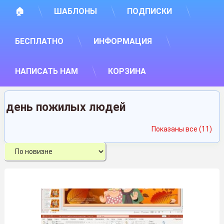
🏠
ШАБЛОНЫ
ПОДПИСКИ
БЕСПЛАТНО
ИНФОРМАЦИЯ
НАПИСАТЬ НАМ
КОРЗИНА
день пожилых людей
Сор
Показаны все (11)
са
нед