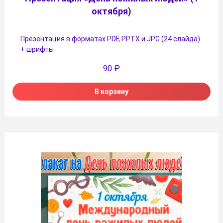
октября)
Презентация в форматах PDF, PPTX и JPG (24 слайда)
+ шрифты
90
₽
В корзину