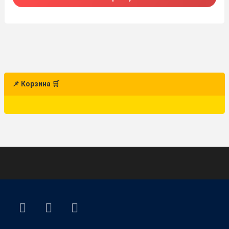
📌 Корзина 🛒
ВКонтакте
YouTube
E-mail