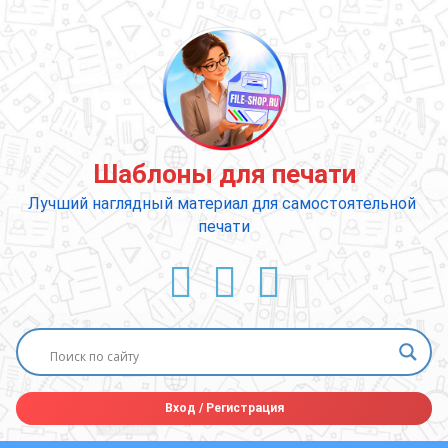
Перейти
к
содержимому
Шаблоны для печати
Лучший наглядный материал для самостоятельной 
печати
ВКонтакте
YouTube
E-mail
Вход
/
Регистрация