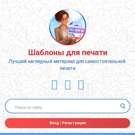
Перейти
к
содержимому
Шаблоны для печати
Лучший наглядный материал для самостоятельной 
печати
ВКонтакте
YouTube
E-mail
Вход
/
Регистрация