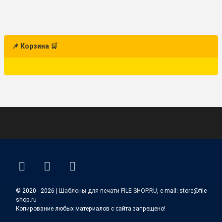
📌 Корзина 🛒
ВКонтакте
YouTube
E-mail
© 2020 - 2026 |
Шаблоны для печати FILE-SHOP.RU
, e-mail: store@file-
shop.ru
Копирование любых материалов с сайта запрещено!