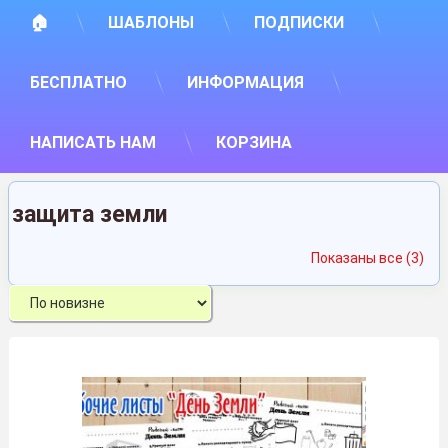
🏠
ШАБЛОНЫ
ПОДПИСКИ
БЕСПЛАТНО
ИНФОРМАЦИЯ
НАПИСАТЬ НАМ
КОРЗИНА
защита земли
Сор
Показаны все (3)
са
нед