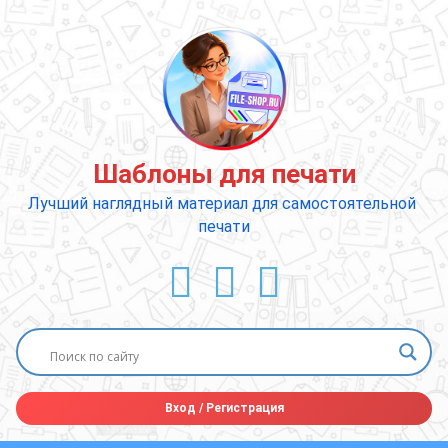
Перейти
к
содержимому
Шаблоны для печати
Лучший наглядный материал для самостоятельной 
печати
ВКонтакте
YouTube
E-mail
Вход
/
Регистрация