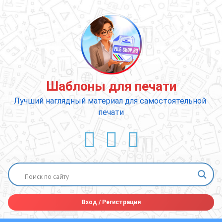
Перейти
к
содержимому
Шаблоны для печати
Лучший наглядный материал для самостоятельной 
печати
ВКонтакте
YouTube
E-mail
Вход
/
Регистрация