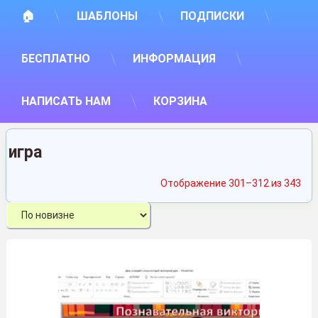
🏠
ШАБЛОНЫ
ПОДПИСКИ
БЕСПЛАТНО
ИНФОРМАЦИЯ
НАПИСАТЬ НАМ
КОРЗИНА
игра
Сор
Отображение 301–312 из 343
са
нед