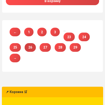
В корзину
…
←
1
2
3
23
24
25
26
27
28
29
→
📌 Корзина 🛒