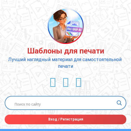
Перейти
к
содержимому
Шаблоны для печати
Лучший наглядный материал для самостоятельной 
печати
ВКонтакте
YouTube
E-mail
Вход
/
Регистрация