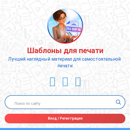
Перейти
к
содержимому
Шаблоны для печати
Лучший наглядный материал для самостоятельной 
печати
ВКонтакте
YouTube
E-mail
Вход
/
Регистрация