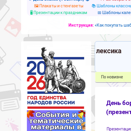
🖼️ Плакаты и стенгазеты
📚 Шаблоны классны
🖥️ Презентации к праздникам
📅 Шаблоны кал
Инструкция:
«Как покупать ша
лексика
День бо
(презен
Презентация