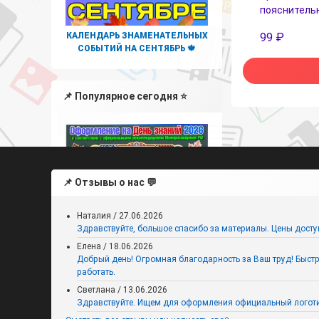
пояснительн
КАЛЕНДАРЬ ЗНАМЕНАТЕЛЬНЫХ
99
₽
СОБЫТИЙ НА СЕНТЯБРЬ 🍁
📌 Популярное сегодня ⭐
📌 Отзывы о нас 💬
Наталия
/
27.06.2026
Здравствуйте, большое спасибо за материалы. Цены досту
Елена
/
18.06.2026
Добрый день! Огромная благодарность за Ваш труд! Быстро,
работать.
Оформление на День знаний
2026 к Году единства народов
Светлана
/
13.06.2026
России
Здравствуйте. Ищем для оформления официальный логоти