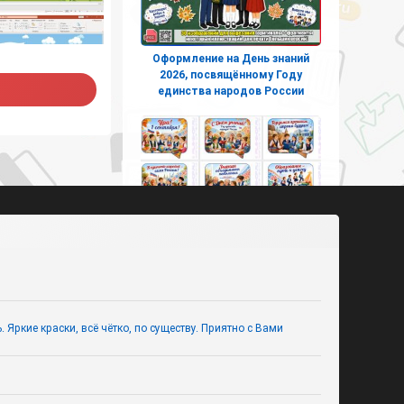
Оформление на День знаний
2026, посвящённому Году
единства народов России
Речевые облачка на День
знаний 2026 к Году единства
Яркие краски, всё чётко, по существу. Приятно с Вами
народов России