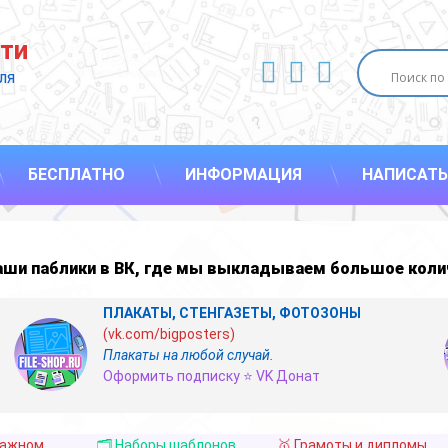
ти
ВКонтакте
YouTube
E-mail
ля 
БЕСПЛАТНО
ИНФОРМАЦИЯ
НАПИСАТЬ
наши
паблики в ВК
,
где мы выкладываем большое коли
ПЛАКАТЫ, СТЕНГАЗЕТЫ, ФОТОЗОНЫ
(vk.com/bigposters)
Плакаты на любой случай.
Оформить подписку ⭐ VK Донат
важном
🗂️ Наборы шаблонов
🥇 Грамоты и дипломы