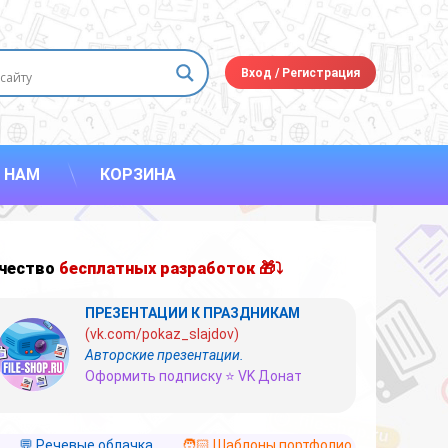
Вход
/
Регистрация
 НАМ
КОРЗИНА
чество
бесплатных разработок 🎁⤵
ПРЕЗЕНТАЦИИ К ПРАЗДНИКАМ
(vk.com/pokaz_slajdov)
Авторские презентации.
Оформить подписку ⭐ VK Донат
💬 Речевые облачка
🧑🏻 Шаблоны портфолио