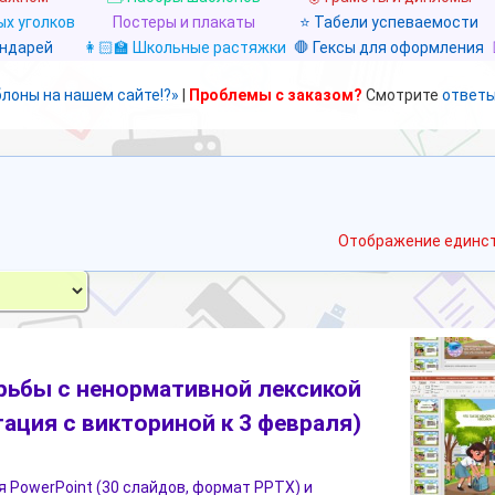
х уголков
Постеры и плакаты
⭐ Табели успеваемости
ендарей
👩🏻‍🏫 Школьные растяжки
🛑 Гексы для оформления
блоны на нашем сайте!?»
|
Проблемы с заказом?
Смотрите
ответы
Отображение единст
рьбы с ненормативной лексикой
тация с викториной к 3 февраля)
 PowerPoint (30 слайдов, формат PPTX) и