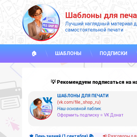
Перейти
к
Шаблоны для печа
содержимому
Лучший наглядный материал д
самостоятельной печати
🏠
ШАБЛОНЫ
ПОДПИСКИ
💡 Рекомендуем подписаться на 
ШАБЛОНЫ ДЛЯ ПЕЧАТИ
(vk.com/file_shop_ru)
Наш основной паблик.
Оформить подписку ⭐ VK Донат
🍁 День знаний (1 сентября) 📚
📢 Разговоры о 