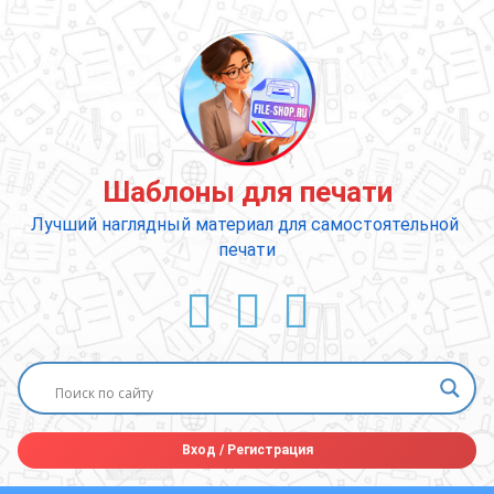
Перейти
к
содержимому
Шаблоны для печати
Лучший наглядный материал для самостоятельной 
печати
ВКонтакте
YouTube
E-mail
Вход
/
Регистрация