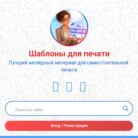
Перейти
к
содержимому
Шаблоны для печати
Лучший наглядный материал для самостоятельной 
печати
ВКонтакте
YouTube
E-mail
Вход
/
Регистрация