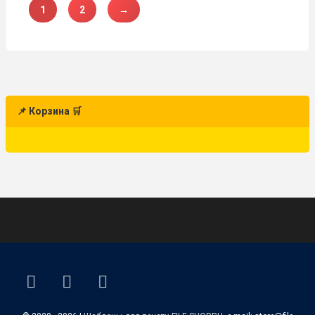
1
2
→
📌 Корзина 🛒
ВКонтакте
YouTube
E-mail