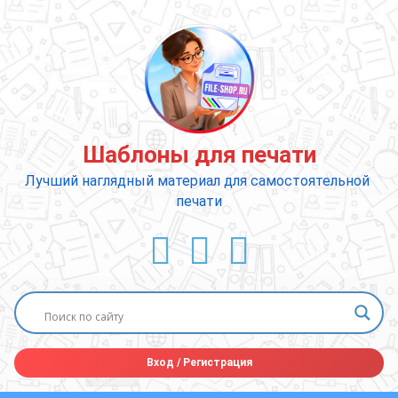
Перейти
к
содержимому
Шаблоны для печати
Лучший наглядный материал для самостоятельной 
печати
ВКонтакте
YouTube
E-mail
Вход
/
Регистрация