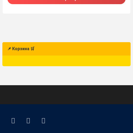
📌 Корзина 🛒
ВКонтакте
YouTube
E-mail