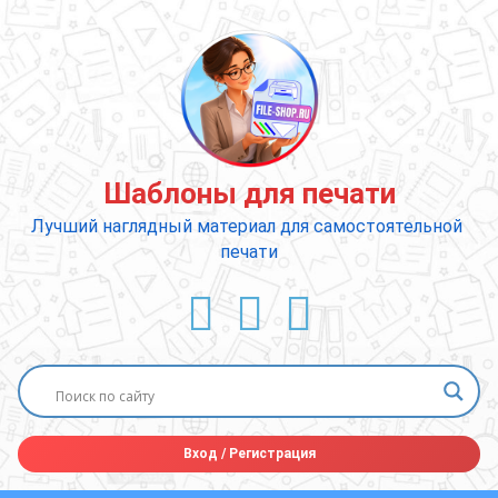
Перейти
к
содержимому
Шаблоны для печати
Лучший наглядный материал для самостоятельной 
печати
ВКонтакте
YouTube
E-mail
Вход
/
Регистрация