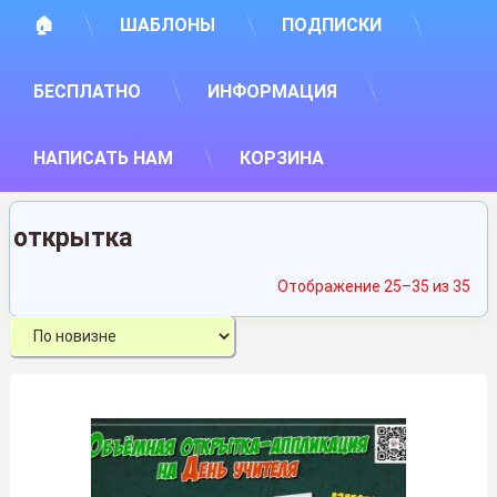
🏠
ШАБЛОНЫ
ПОДПИСКИ
БЕСПЛАТНО
ИНФОРМАЦИЯ
НАПИСАТЬ НАМ
КОРЗИНА
открытка
Сор
Отображение 25–35 из 35
са
нед