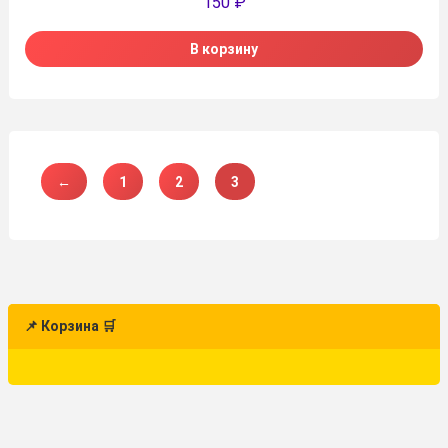
150
₽
В корзину
←
1
2
3
📌 Корзина 🛒