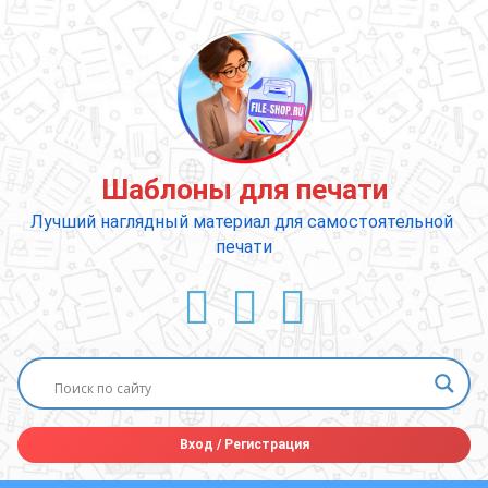
Перейти
к
содержимому
Шаблоны для печати
Лучший наглядный материал для самостоятельной 
печати
ВКонтакте
YouTube
E-mail
Вход
/
Регистрация