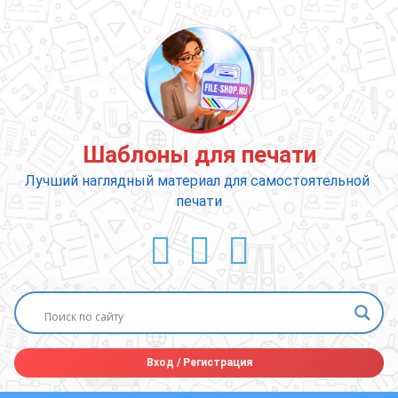
Перейти
к
содержимому
Шаблоны для печати
Лучший наглядный материал для самостоятельной 
печати
ВКонтакте
YouTube
E-mail
Вход
/
Регистрация