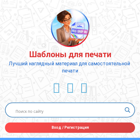
Перейти
к
содержимому
Шаблоны для печати
Лучший наглядный материал для самостоятельной 
печати
ВКонтакте
YouTube
E-mail
Вход
/
Регистрация