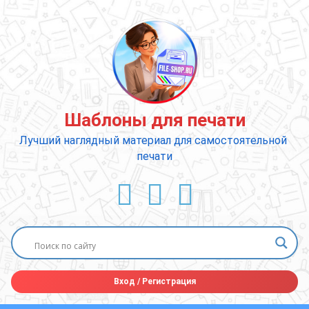
Перейти
к
содержимому
Шаблоны для печати
Лучший наглядный материал для самостоятельной 
печати
ВКонтакте
YouTube
E-mail
Вход
/
Регистрация