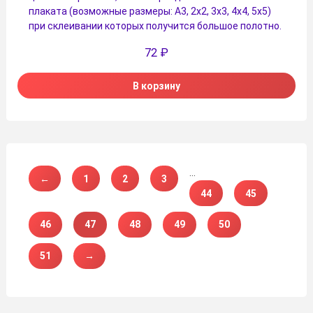
плаката (возможные размеры: А3, 2х2, 3х3, 4х4, 5х5)
при склеивании которых получится большое полотно.
72
₽
В корзину
…
←
1
2
3
44
45
46
47
48
49
50
51
→