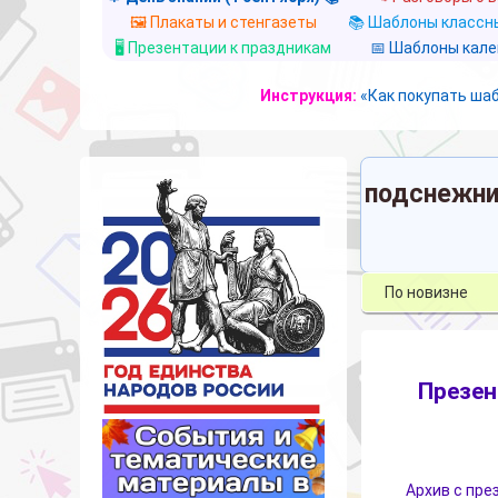
🖼️ Плакаты и стенгазеты
📚 Шаблоны классны
🖥️ Презентации к праздникам
📅 Шаблоны кал
Инструкция:
«Как покупать ша
подснежни
Презен
Архив с пре