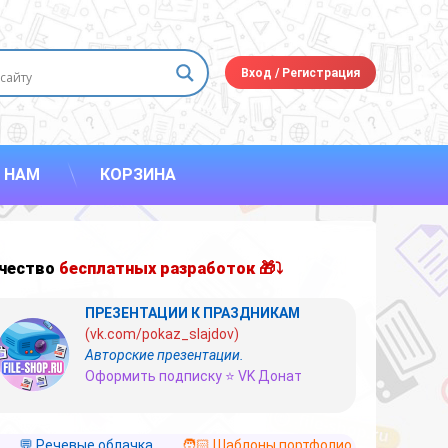
Вход
/
Регистрация
 НАМ
КОРЗИНА
чество
бесплатных разработок 🎁⤵
ПРЕЗЕНТАЦИИ К ПРАЗДНИКАМ
(vk.com/pokaz_slajdov)
Авторские презентации.
Оформить подписку ⭐ VK Донат
💬 Речевые облачка
🧑🏻 Шаблоны портфолио