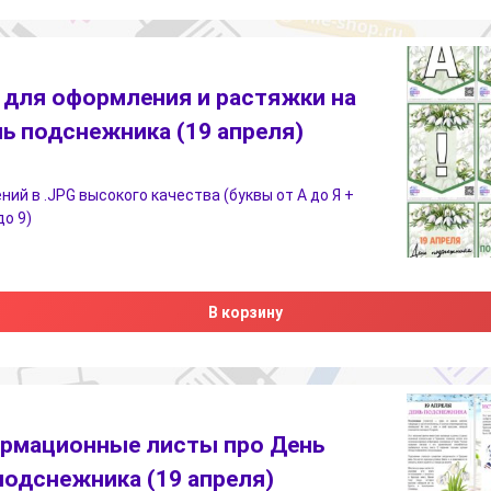
для оформления и растяжки на
ь подснежника (19 апреля)
ний в .JPG высокого качества (буквы от А до Я +
до 9)
В корзину
рмационные листы про День
подснежника (19 апреля)