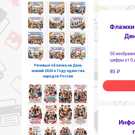
Флажки 
Ден
50 изображе
цифры от 0 
Речевые облачка на День
знаний 2026 к Году единства
85
₽
народов России
Инфо