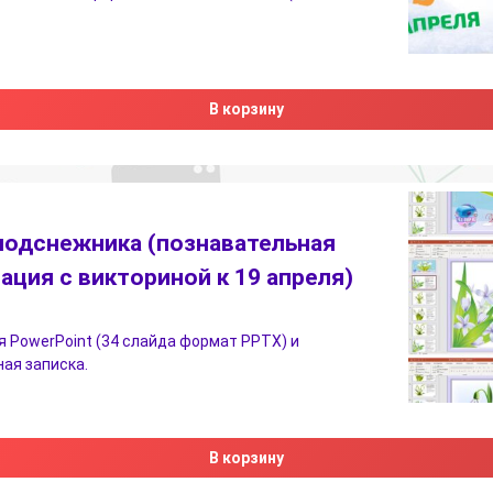
В корзину
подснежника (познавательная
ация с викториной к 19 апреля)
 PowerPoint (34 слайда формат PPTX) и
ая записка.
В корзину