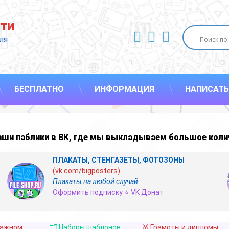
ти
ВКонтакте
YouTube
E-mail
ля 
БЕСПЛАТНО
ИНФОРМАЦИЯ
НАПИСАТЬ
наши
паблики в ВК
,
где мы выкладываем большое коли
ПЛАКАТЫ, СТЕНГАЗЕТЫ, ФОТОЗОНЫ
(vk.com/bigposters)
Плакаты на любой случай.
Оформить подписку ⭐ VK Донат
важном
🗂️ Наборы шаблонов
🥇 Грамоты и дипломы