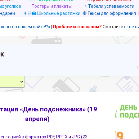
х уголков
Постеры и плакаты
⭐ Табели успеваемости
ендарей
👩🏻‍🏫 Школьные растяжки
🛑 Гексы для оформления
блоны на нашем сайте!?»
|
Проблемы с заказом?
Смотрите
ответы
к
тация «День подснежника» (19
апреля)
зентацией в форматах PDF, PPTX и JPG (23