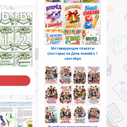
Мотивирующие плакаты
(постеры) на День знаний к 1
сентября
Вырубные мини-плакаты на