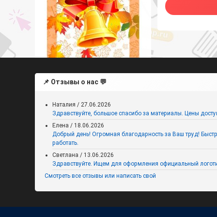
📌 Отзывы о нас 💬
Растяжка на 1 сентября в
осеннем стиле (Алфавит +
Цифры)
Наталия
/
27.06.2026
Здравствуйте, большое спасибо за материалы. Цены досту
Елена
/
18.06.2026
Добрый день! Огромная благодарность за Ваш труд! Быстро,
работать.
Светлана
/
13.06.2026
Здравствуйте. Ищем для оформления официальный логоти
Смотреть все отзывы или написать свой
Флажки для украшения класса