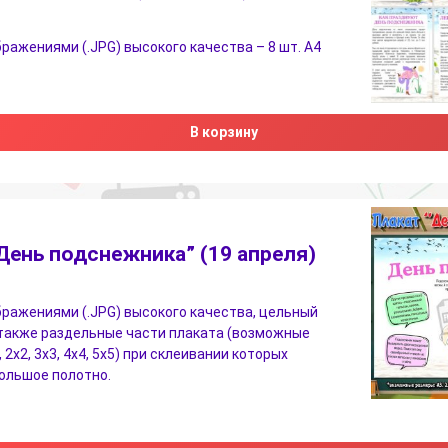
бражениями (.JPG) высокого качества – 8 шт. А4
В корзину
День подснежника” (19 апреля)
бражениями (.JPG) высокого качества, цельный
 также раздельные части плаката (возможные
 2х2, 3х3, 4х4, 5х5) при склеивании которых
ольшое полотно.