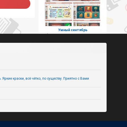
Умный сентябрь
(интерактивная викторина ко
Дню знаний для 5-9 классов)
Яркие краски, всё чётко, по существу. Приятно с Вами
Безопасная дружба в интернете
(презентация с викториной для
1–4 классов)