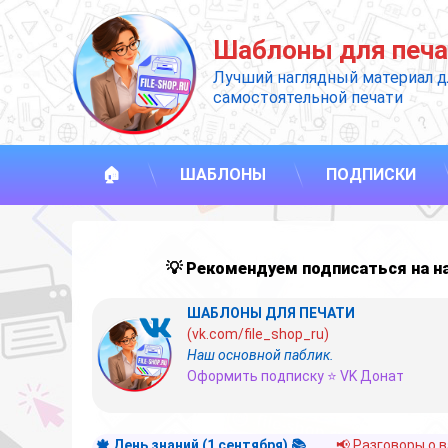
Перейти
к
Шаблоны для печа
содержимому
Лучший наглядный материал д
самостоятельной печати
🏠
ШАБЛОНЫ
ПОДПИСКИ
💡 Рекомендуем подписаться на 
ШАБЛОНЫ ДЛЯ ПЕЧАТИ
(vk.com/file_shop_ru)
Наш основной паблик.
Оформить подписку ⭐ VK Донат
🍁 День знаний (1 сентября) 📚
📢 Разговоры о 