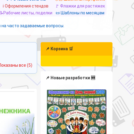
ℹ️ Оформления стендов
🚩 Флажки для растяжек
📝Рабочие листы, поделки
📜 Шаблоны по месяцам
 на часто задаваемые вопросы.
📌 Корзина 🛒
Сортировка:
Показаны все (5)
самые
недавние
📌 Новые разработки 🆕