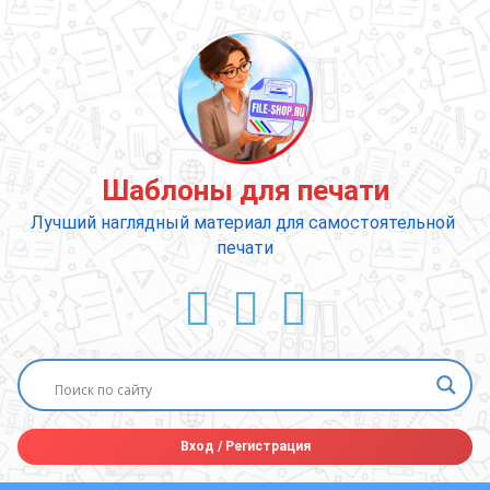
Перейти
к
содержимому
Шаблоны для печати
Лучший наглядный материал для самостоятельной 
печати
ВКонтакте
YouTube
E-mail
Вход
/
Регистрация