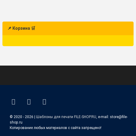
📌 Корзина 🛒
ВКонтакте
YouTube
E-mail
© 2020 - 2026 |
Шаблоны для печати FILE-SHOP.RU
, e-mail: store@file-
shop.ru
Копирование любых материалов с сайта запрещено!