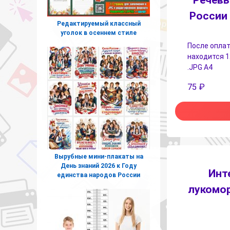
Речевы
России 
Редактируемый классный
уголок в осеннем стиле
После оплат
находится 1
.JPG А4
75
₽
Вырубные мини-плакаты на
День знаний 2026 к Году
Инт
единства народов России
лукомор