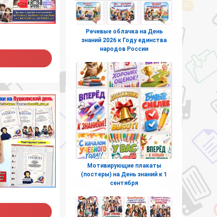
Речевые облачка на День
знаний 2026 к Году единства
народов России
Мотивирующие плакаты
(постеры) на День знаний к 1
сентября