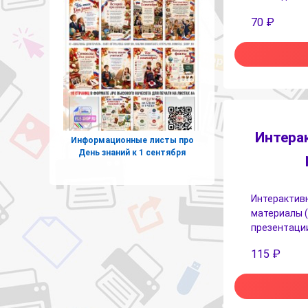
70
₽
Интера
Информационные листы про
День знаний к 1 сентября
Интерактивн
материалы (
презентации
115
₽