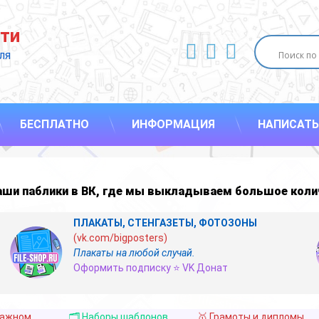
ти
ВКонтакте
YouTube
E-mail
ля 
БЕСПЛАТНО
ИНФОРМАЦИЯ
НАПИСАТЬ
наши
паблики в ВК
,
где мы выкладываем большое коли
ПЛАКАТЫ, СТЕНГАЗЕТЫ, ФОТОЗОНЫ
(vk.com/bigposters)
Плакаты на любой случай.
Оформить подписку ⭐ VK Донат
важном
🗂️ Наборы шаблонов
🥇 Грамоты и дипломы