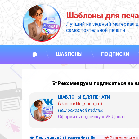
Перейти
к
Шаблоны для печа
содержимому
Лучший наглядный материал д
самостоятельной печати
🏠
ШАБЛОНЫ
ПОДПИСКИ
💡 Рекомендуем подписаться на 
ШАБЛОНЫ ДЛЯ ПЕЧАТИ
(vk.com/file_shop_ru)
Наш основной паблик.
Оформить подписку ⭐ VK Донат
🍁 День знаний (1 сентября) 📚
📢 Разговоры о 