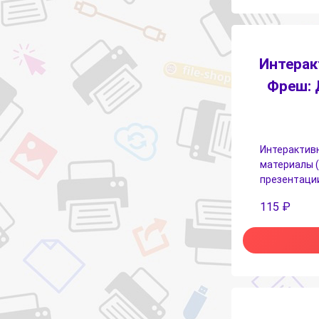
Интерак
Фреш: 
Интерактивн
материалы (
презентации
115
₽