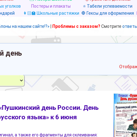
х уголков
Постеры и плакаты
⭐ Табели успеваемости
ендарей
👩🏻‍🏫 Школьные растяжки
🛑 Гексы для оформления
блоны на нашем сайте!?»
|
Проблемы с заказом?
Смотрите
ответы
й день
Отображ
«Пушкинский день России. День
русского языка» к 6 июня
гинал, а также его фрагменты для склеивания: