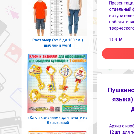
Презентация
отдельный 
вступительн
победителям
творческого
109
₽
Ростомер (от 5 до 180 см.)
шаблон в word
Пушкинс
языка)
«Ключ к знаниям» для печати на
День знаний
Архив с изо
12 шт. для 