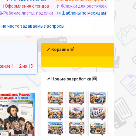
ℹ️ Оформления стендов
🚩 Флажки для растяжек
📝Рабочие листы, поделки
📜 Шаблоны по месяцам
 на часто задаваемые вопросы.
📌 Корзина 🛒
Сортировка:
ение 1–12 из 15
самые
недавние
📌 Новые разработки 🆕