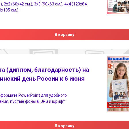
), 2х2 (60х42 см.), 3х3 (90х63 см.), 4х4 (120х84
0х105 см.).
В корзину
а (диплом, благодарность) на
инский день России к 6 июня
 формате PowerPoint для удобного
ния, пустые фоны в .JPG и шрифт
В корзину