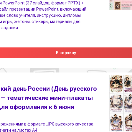
 PowerPoint (37 слайдов, формат PPTX) +
файл презентации PowerPoint, включающий
ое слово учителя, инструкцию, дипломы
 игры, жетоны, стикеры, материалы для
 задания.
В корзину
кий день России (День русского
 — тематические мини-плакаты
для оформления к 6 июня
бражениями в формате .JPG высокого качества –
печати на листах А4