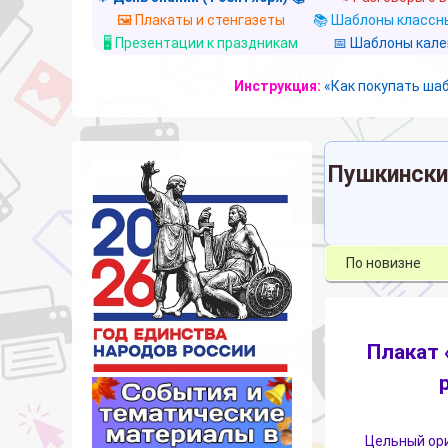
🖼️ Плакаты и стенгазеты
📚 Шаблоны классны
🖥️ Презентации к праздникам
📅 Шаблоны кал
Инструкция:
«Как покупать ша
Пушкински
Плакат 
Цельный ори