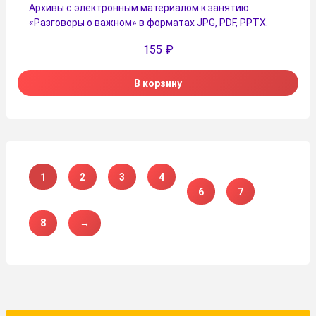
Архивы с электронным материалом к занятию
«Разговоры о важном» в форматах JPG, PDF, PPTX.
155
₽
В корзину
…
1
2
3
4
6
7
8
→