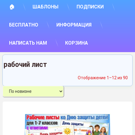
🏠
ШАБЛОНЫ
ПОДПИСКИ
БЕСПЛАТНО
ИНФОРМАЦИЯ
НАПИСАТЬ НАМ
КОРЗИНА
рабочий лист
Сор
Отображение 1–12 из 90
са
нед