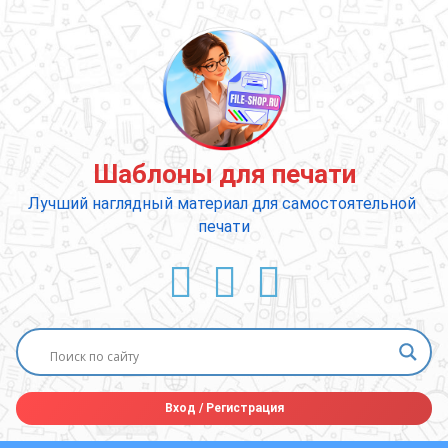
Перейти
к
содержимому
Шаблоны для печати
Лучший наглядный материал для самостоятельной 
печати
ВКонтакте
YouTube
E-mail
Вход
/
Регистрация