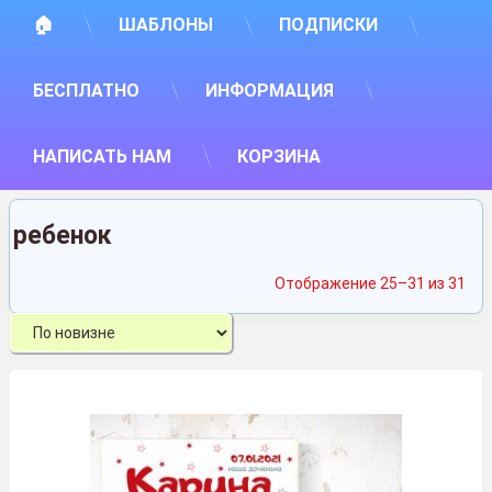
🏠
ШАБЛОНЫ
ПОДПИСКИ
БЕСПЛАТНО
ИНФОРМАЦИЯ
НАПИСАТЬ НАМ
КОРЗИНА
ребенок
Сор
Отображение 25–31 из 31
са
нед