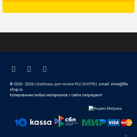
ВКонтакте
YouTube
E-mail
© 2020 - 2026 |
Шаблоны для печати FILE-SHOP.RU
, e-mail: store@file-
shop.ru
Копирование любых материалов с сайта запрещено!
Верн