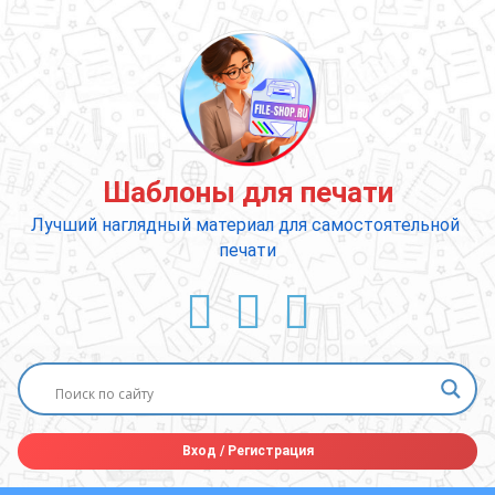
Перейти
к
содержимому
Шаблоны для печати
Лучший наглядный материал для самостоятельной 
печати
ВКонтакте
YouTube
E-mail
Вход
/
Регистрация