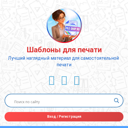
Перейти
к
содержимому
Шаблоны для печати
Лучший наглядный материал для самостоятельной 
печати
ВКонтакте
YouTube
E-mail
Вход
/
Регистрация