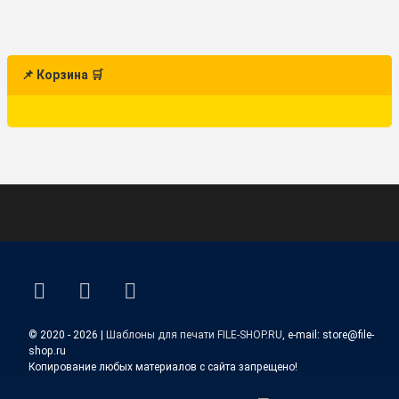
📌 Корзина 🛒
ВКонтакте
YouTube
E-mail
© 2020 - 2026 |
Шаблоны для печати FILE-SHOP.RU
, e-mail: store@file-
shop.ru
Копирование любых материалов с сайта запрещено!