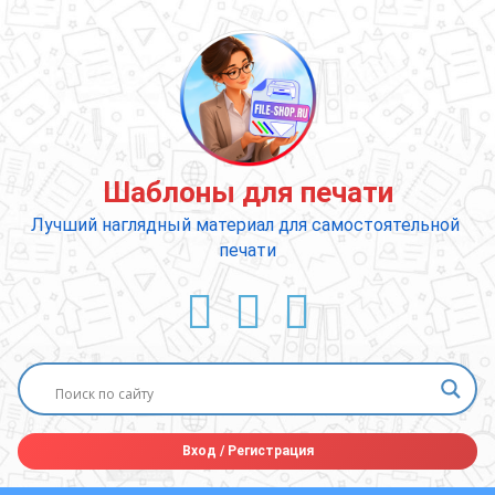
Перейти
к
содержимому
Шаблоны для печати
Лучший наглядный материал для самостоятельной 
печати
ВКонтакте
YouTube
E-mail
Вход
/
Регистрация