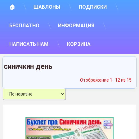
🏠
ШАБЛОНЫ
ПОДПИСКИ
БЕСПЛАТНО
ИНФОРМАЦИЯ
НАПИСАТЬ НАМ
КОРЗИНА
синичкин день
Сор
Отображение 1–12 из 15
са
нед