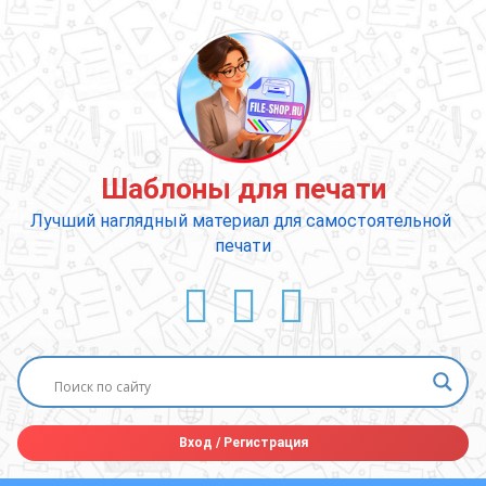
Перейти
к
содержимому
Шаблоны для печати
Лучший наглядный материал для самостоятельной 
печати
ВКонтакте
YouTube
E-mail
Вход
/
Регистрация