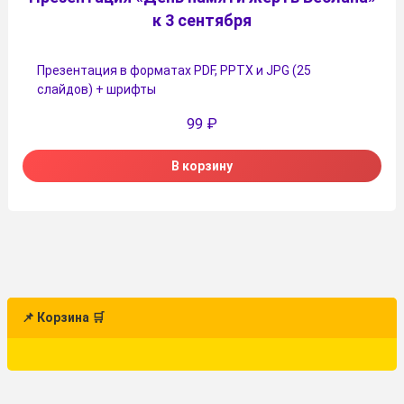
к 3 сентября
Презентация в форматах PDF, PPTX и JPG (25
слайдов) + шрифты
99
₽
В корзину
📌 Корзина 🛒