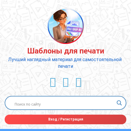
Перейти
к
содержимому
Шаблоны для печати
Лучший наглядный материал для самостоятельной 
печати
ВКонтакте
YouTube
E-mail
Вход
/
Регистрация