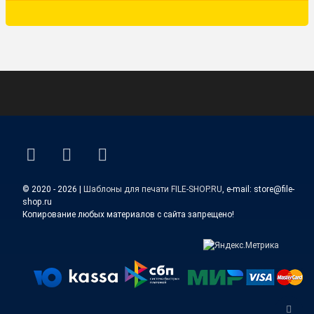
ВКонтакте
YouTube
E-mail
© 2020 - 2026 |
Шаблоны для печати FILE-SHOP.RU
, e-mail: store@file-
shop.ru
Копирование любых материалов с сайта запрещено!
Верн