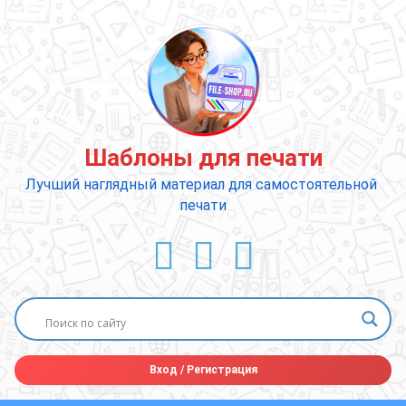
Перейти
к
содержимому
Шаблоны для печати
Лучший наглядный материал для самостоятельной 
печати
ВКонтакте
YouTube
E-mail
Вход
/
Регистрация