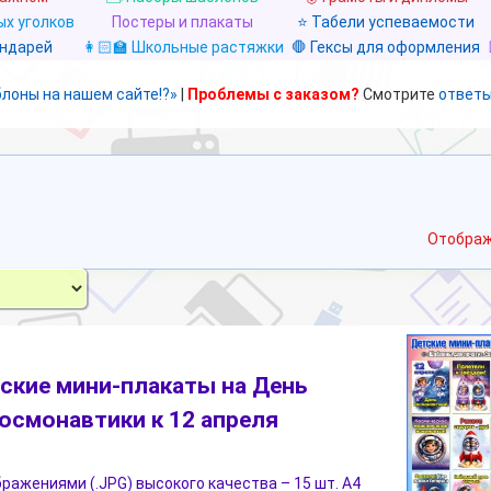
х уголков
Постеры и плакаты
⭐ Табели успеваемости
ендарей
👩🏻‍🏫 Школьные растяжки
🛑 Гексы для оформления
блоны на нашем сайте!?»
|
Проблемы с заказом?
Смотрите
ответы
Отображ
ские мини-плакаты на День
осмонавтики к 12 апреля
бражениями (.JPG) высокого качества – 15 шт. А4