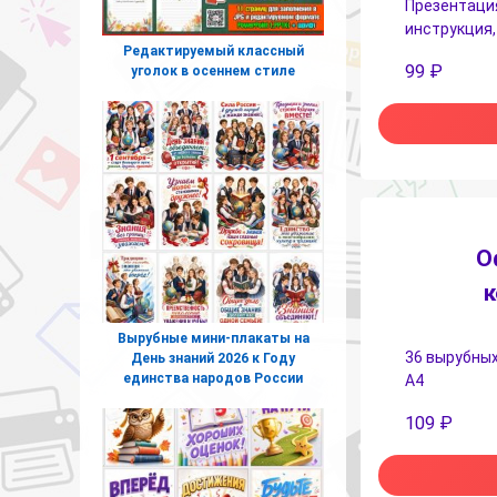
Презентация
инструкция,
Редактируемый классный
99
₽
уголок в осеннем стиле
О
к
Вырубные мини-плакаты на
36 вырубных
День знаний 2026 к Году
единства народов России
А4
109
₽