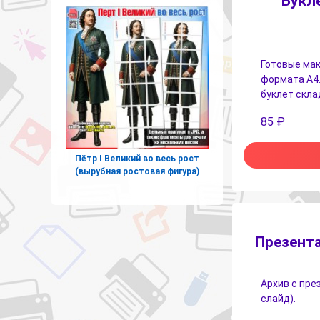
Букл
Готовые мак
формата А4.
буклет скла
85
₽
Пётр I Великий во весь рост
(вырубная ростовая фигура)
Презента
Архив с пре
слайд).