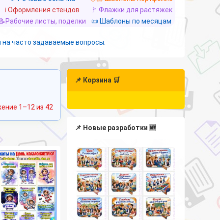
ℹ️ Оформления стендов
🚩 Флажки для растяжек
📝Рабочие листы, поделки
📜 Шаблоны по месяцам
 на часто задаваемые вопросы.
📌 Корзина 🛒
Сортировка:
ение 1–12 из 42
самые
недавние
📌 Новые разработки 🆕