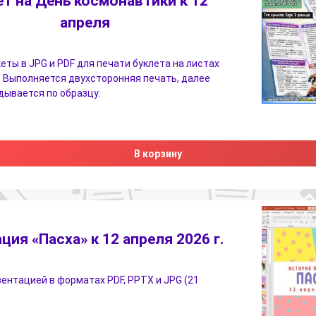
ет на День космонавтики к 12
апреля
еты в JPG и PDF для печати буклета на листах
 Выполняется двухсторонняя печать, далее
дывается по образцу.
В корзину
ция «Пасха» к 12 апреля 2026 г.
зентацией в форматах PDF, PPTX и JPG (21