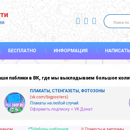
ти
ВКонтакте
YouTube
E-mail
ля 
БЕСПЛАТНО
ИНФОРМАЦИЯ
НАПИСАТЬ
наши
паблики в ВК
,
где мы выкладываем большое коли
ПЛАКАТЫ, СТЕНГАЗЕТЫ, ФОТОЗОНЫ
(vk.com/bigposters)
Плакаты на любой случай.
Оформить подписку ⭐ VK Донат
важном
🗂️ Наборы шаблонов
🥇 Грамоты и дипломы