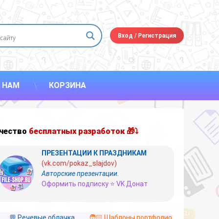
Вход
/
Регистрация
 НАМ
КОРЗИНА
чество
бесплатных разработок 🎁⤵
ПРЕЗЕНТАЦИИ К ПРАЗДНИКАМ
(vk.com/pokaz_slajdov)
Авторские презентации.
Оформить подписку ⭐ VK Донат
💬 Речевые облачка
🧑🏻 Шаблоны портфолио