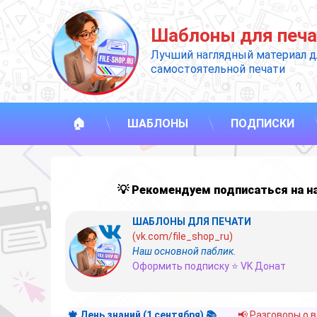
Перейти
к
Шаблоны для печа
содержимому
Лучший наглядный материал д
самостоятельной печати
🏠
ШАБЛОНЫ
ПОДПИСКИ
💡 Рекомендуем подписаться на 
ШАБЛОНЫ ДЛЯ ПЕЧАТИ
(vk.com/file_shop_ru)
Наш основной паблик.
Оформить подписку ⭐ VK Донат
🍁 День знаний (1 сентября) 📚
📢 Разговоры о 