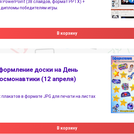
 PowerPoint (38 слайдов, формат PPTX) +
 дипломы победителям игры.
В корзину
формление доски на День
осмонавтики (12 апреля)
 плакатов в формате JPG для печати на листах
В корзину