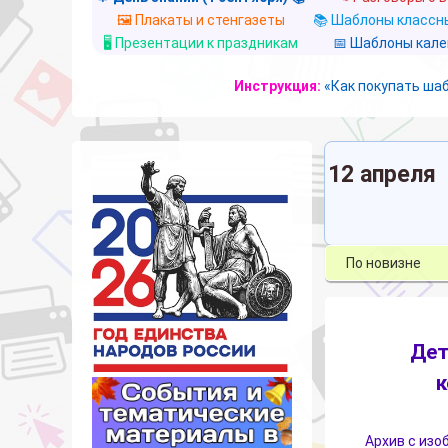
🖼️ Плакаты и стенгазеты
📚 Шаблоны классны
🖥️ Презентации к праздникам
📅 Шаблоны кал
Инструкция:
«Как покупать ша
12 апреля
Дет
к
Архив с изо