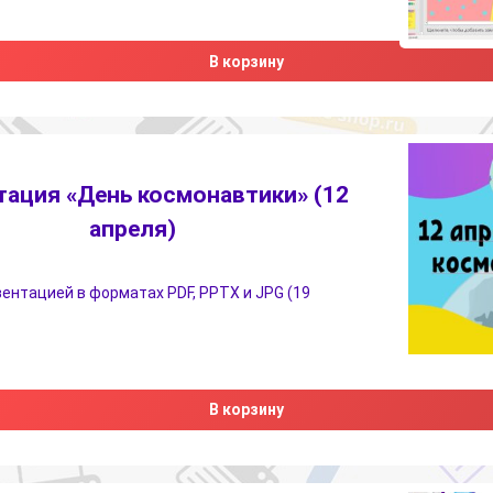
В корзину
тация «День космонавтики» (12
апреля)
зентацией в форматах PDF, PPTX и JPG (19
В корзину