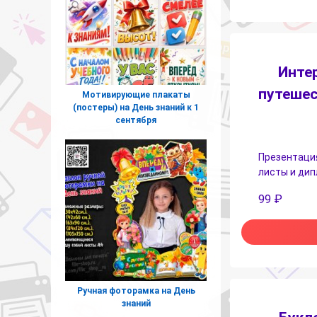
Инте
путешес
Мотивирующие плакаты
(постеры) на День знаний к 1
сентября
Презентация
листы и дип
99
₽
Ручная фоторамка на День
знаний