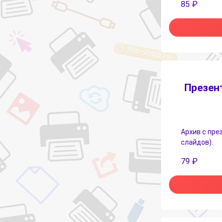
85
₽
Презен
Архив с пре
слайдов).
79
₽