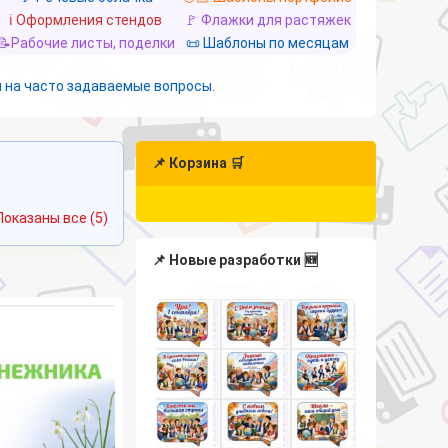
ℹ️ Оформления стендов
🚩 Флажки для растяжек
📝Рабочие листы, поделки
📜 Шаблоны по месяцам
 на часто задаваемые вопросы.
📌 Корзина 🛒
Сортировка:
Показаны все (5)
самые
недавние
📌 Новые разработки 🆕