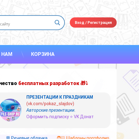
Вход
/
Регистрация
 НАМ
КОРЗИНА
чество
бесплатных разработок 🎁⤵
ПРЕЗЕНТАЦИИ К ПРАЗДНИКАМ
(vk.com/pokaz_slajdov)
Авторские презентации.
Оформить подписку ⭐ VK Донат
💬 Речевые облачка
🧑🏻 Шаблоны портфолио