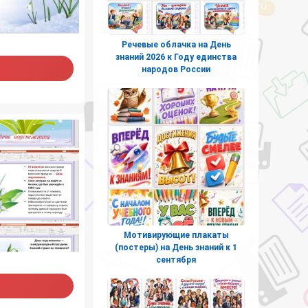
Речевые облачка на День
знаний 2026 к Году единства
народов России
Мотивирующие плакаты
(постеры) на День знаний к 1
сентября