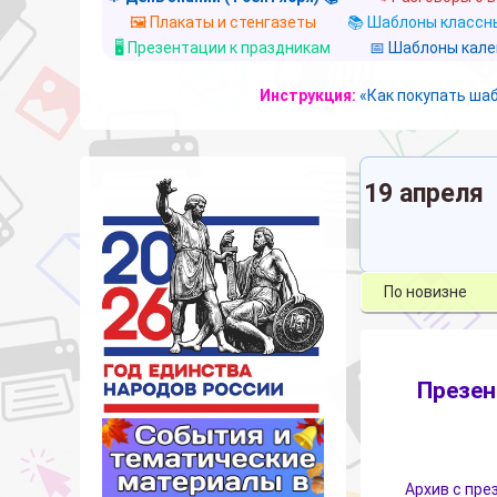
🖼️ Плакаты и стенгазеты
📚 Шаблоны классны
🖥️ Презентации к праздникам
📅 Шаблоны кал
Инструкция:
«Как покупать ша
19 апреля
Презен
Архив с пре