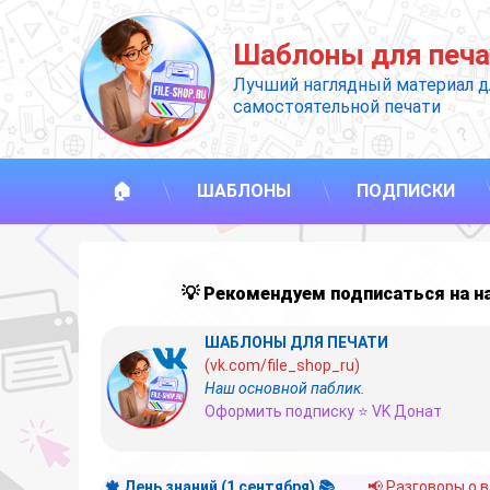
Перейти
к
Шаблоны для печа
содержимому
Лучший наглядный материал д
самостоятельной печати
🏠
ШАБЛОНЫ
ПОДПИСКИ
💡 Рекомендуем подписаться на 
ШАБЛОНЫ ДЛЯ ПЕЧАТИ
(vk.com/file_shop_ru)
Наш основной паблик.
Оформить подписку ⭐ VK Донат
🍁 День знаний (1 сентября) 📚
📢 Разговоры о 