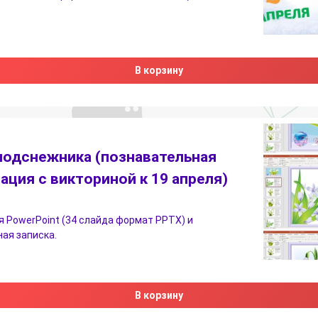
В корзину
подснежника (познавательная
ация с викториной к 19 апреля)
 PowerPoint (34 слайда формат PPTX) и
ая записка.
В корзину