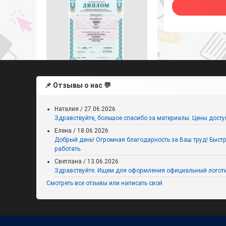
Диплом победителя и призера
📌 Отзывы о нас 💬
Всероссийской олимпиады
школьников в WORD
Наталия
/
27.06.2026
Здравствуйте, большое спасибо за материалы. Цены досту
Елена
/
18.06.2026
Добрый день! Огромная благодарность за Ваш труд! Быстро,
работать.
Светлана
/
13.06.2026
Здравствуйте. Ищем для оформления официальный логоти
Смотреть все отзывы или написать свой
Подарочные сертификаты
учащимся от классного