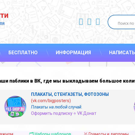
ти
ВКонтакте
YouTube
E-mail
ля 
БЕСПЛАТНО
ИНФОРМАЦИЯ
НАПИСАТЬ
наши
паблики в ВК
,
где мы выкладываем большое коли
ПЛАКАТЫ, СТЕНГАЗЕТЫ, ФОТОЗОНЫ
(vk.com/bigposters)
Плакаты на любой случай.
Оформить подписку ⭐ VK Донат
важном
🗂️ Наборы шаблонов
🥇 Грамоты и дипломы