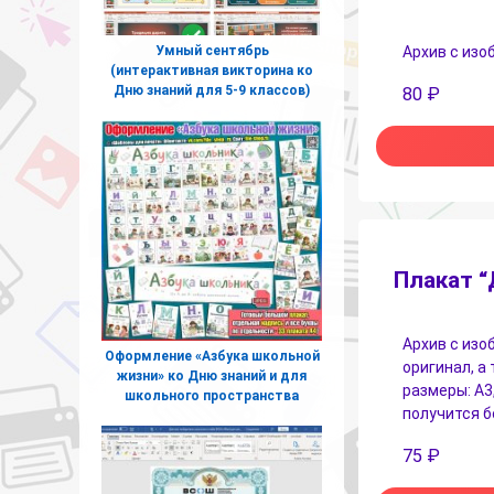
Умный сентябрь
Архив с изо
(интерактивная викторина ко
Дню знаний для 5-9 классов)
80
₽
Плакат “
Архив с изо
Оформление «Азбука школьной
оригинал, а
жизни» ко Дню знаний и для
размеры: А3,
школьного пространства
получится б
75
₽