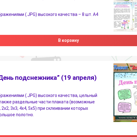
бражениями (.JPG) высокого качества – 8 шт. А4
В корзину
День подснежника” (19 апреля)
бражениями (.JPG) высокого качества, цельный
 также раздельные части плаката (возможные
 2х2, 3х3, 4х4, 5х5) при склеивании которых
ольшое полотно.