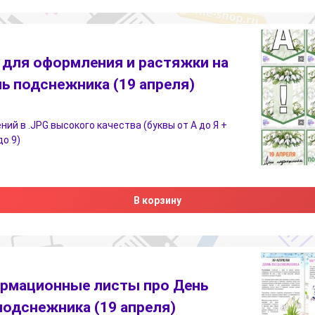
для оформления и растяжки на
ь подснежника (19 апреля)
ний в .JPG высокого качества (буквы от А до Я +
до 9)
В корзину
рмационные листы про День
подснежника (19 апреля)