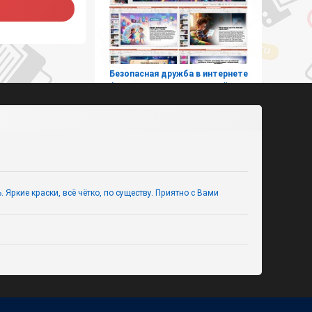
Безопасная дружба в интернете
(презентация с викториной для
1–4 классов)
Яркие краски, всё чётко, по существу. Приятно с Вами
Космическое путешествие в
страну знаний (интерактивная
игра к 1 сентября для
начальных классов)