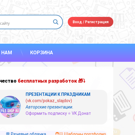
Вход
/
Регистрация
 НАМ
КОРЗИНА
чество
бесплатных разработок 🎁⤵
ПРЕЗЕНТАЦИИ К ПРАЗДНИКАМ
(vk.com/pokaz_slajdov)
Авторские презентации.
Оформить подписку ⭐ VK Донат
💬 Речевые облачка
🧑🏻 Шаблоны портфолио