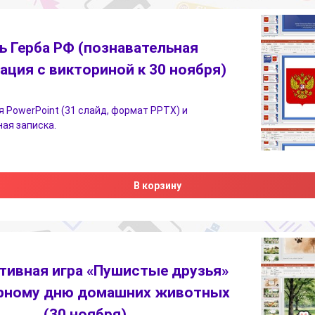
ь Герба РФ (познавательная
ация с викториной к 30 ноября)
 PowerPoint (31 слайд, формат PPTX) и
ая записка.
В корзину
тивная игра «Пушистые друзья»
рному дню домашних животных
(30 ноября)