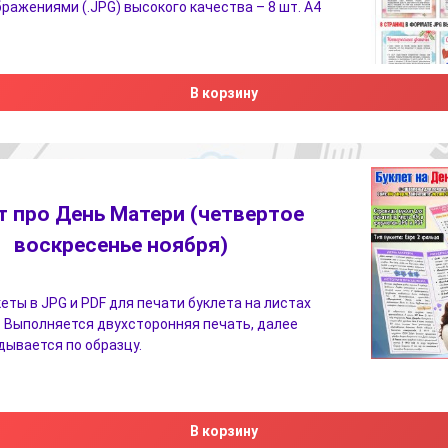
бражениями (.JPG) высокого качества – 8 шт. А4
В корзину
т про День Матери (четвертое
воскресенье ноября)
еты в JPG и PDF для печати буклета на листах
 Выполняется двухсторонняя печать, далее
дывается по образцу.
В корзину