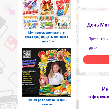
День Мат
Мотивирующие плакаты
(постеры) на День знаний к 1
Презентация
сентября
99
₽
Ин
оформле
Ручная фоторамка на День
знаний