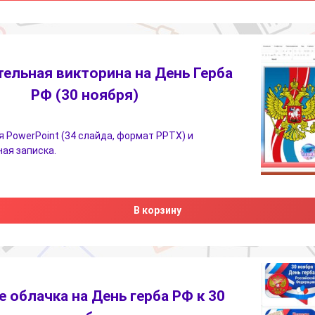
ельная викторина на День Герба
РФ (30 ноября)
 PowerPoint (34 слайда, формат PPTX) и
ая записка.
В корзину
 облачка на День герба РФ к 30