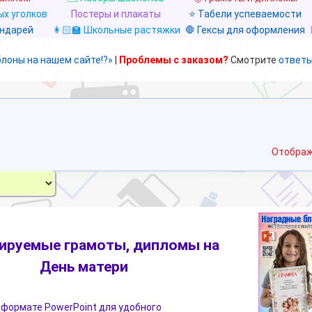
х уголков
Постеры и плакаты
⭐ Табели успеваемости
ендарей
👩🏻‍🏫 Школьные растяжки
🛑 Гексы для оформления
блоны на нашем сайте!?»
|
Проблемы с заказом?
Смотрите
ответы
Отображ
ируемые грамоты, дипломы на
День матери
 формате PowerPoint для удобного