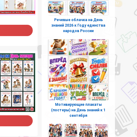
Речевые облачка на День
знаний 2026 к Году единства
народов России
Мотивирующие плакаты
(постеры) на День знаний к 1
сентября