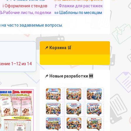
ℹ️ Оформления стендов
🚩 Флажки для растяжек
📝Рабочие листы, поделки
📜 Шаблоны по месяцам
 на часто задаваемые вопросы.
📌 Корзина 🛒
Сортировка:
ение 1–12 из 14
самые
недавние
📌 Новые разработки 🆕