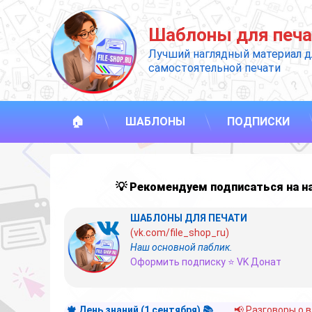
Перейти
к
Шаблоны для печа
содержимому
Лучший наглядный материал д
самостоятельной печати
🏠
ШАБЛОНЫ
ПОДПИСКИ
💡 Рекомендуем подписаться на 
ШАБЛОНЫ ДЛЯ ПЕЧАТИ
(vk.com/file_shop_ru)
Наш основной паблик.
Оформить подписку ⭐ VK Донат
🍁 День знаний (1 сентября) 📚
📢 Разговоры о 