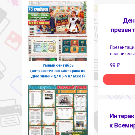
Ден
презент
Презентация
пояснительн
99
₽
Умный сентябрь
(интерактивная викторина ко
Дню знаний для 5-9 классов)
Интерак
к Всеми