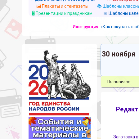
🖼️ Плакаты и стенгазеты
📚 Шаблоны классны
🖥️ Презентации к праздникам
📅 Шаблоны кал
Инструкция:
«Как покупать ша
30 ноября
Редакт
Заготовка в