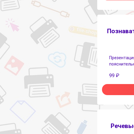
Познават
Презентация
пояснительн
99
₽
Речевые