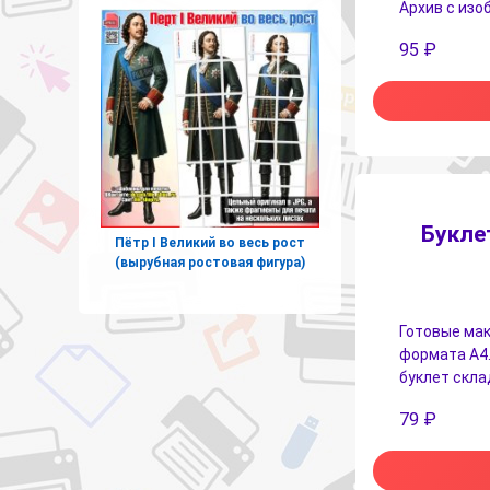
Архив с изо
95
₽
Букле
Пётр I Великий во весь рост
(вырубная ростовая фигура)
Готовые мак
формата А4.
буклет скла
79
₽