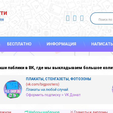
ти
ВКонтакте
YouTube
E-mail
ля 
БЕСПЛАТНО
ИНФОРМАЦИЯ
НАПИСАТЬ
наши
паблики в ВК
,
где мы выкладываем большое коли
ПЛАКАТЫ, СТЕНГАЗЕТЫ, ФОТОЗОНЫ
(vk.com/bigposters)
Плакаты на любой случай.
Оформить подписку ⭐ VK Донат
важном
🗂️ Наборы шаблонов
🥇 Грамоты и дипломы