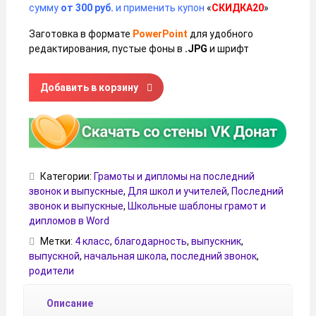
сумму
от 300 руб.
и применить купон
«
СКИДКА20
»
Заготовка в формате
PowerPoint
для удобного
редактирования, пустые фоны в
.JPG
и шрифт
Количество товара Благодарности родителям выпускни
Добавить в корзину
Категории:
Грамоты и дипломы на последний
звонок и выпускные
,
Для школ и учителей
,
Последний
звонок и выпускные
,
Школьные шаблоны грамот и
дипломов в Word
Метки:
4 класс
,
благодарность
,
выпускник
,
выпускной
,
начальная школа
,
последний звонок
,
родители
Описание