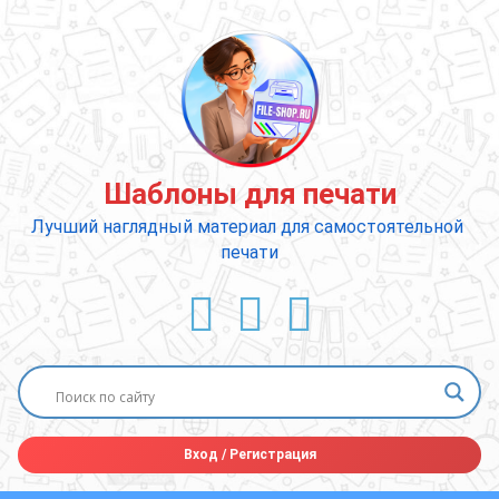
Перейти
к
содержимому
Шаблоны для печати
Лучший наглядный материал для самостоятельной 
печати
ВКонтакте
YouTube
E-mail
Вход
/
Регистрация