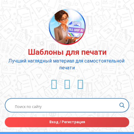
Перейти
к
содержимому
Шаблоны для печати
Лучший наглядный материал для самостоятельной 
печати
ВКонтакте
YouTube
E-mail
Вход
/
Регистрация