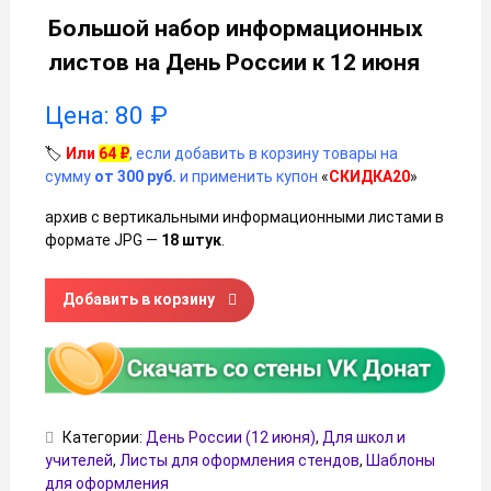
Большой набор информационных
листов на День России к 12 июня
Цена:
80
₽
🏷️
Или
64
₽
, если добавить в корзину товары на
сумму
от 300 руб.
и применить купон
«
СКИДКА20
»
архив с вертикальными информационными листами в
формате JPG —
18 штук
.
Количество товара Большой набор информационных листо
Добавить в корзину
Категории:
День России (12 июня)
,
Для школ и
учителей
,
Листы для оформления стендов
,
Шаблоны
для оформления