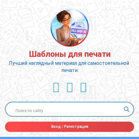
Перейти
к
содержимому
Шаблоны для печати
Лучший наглядный материал для самостоятельной 
печати
ВКонтакте
YouTube
E-mail
Вход
/
Регистрация