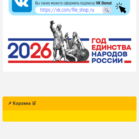
📌 Корзина 🛒