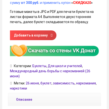
сумму
от 300 руб.
и применить купон
«
СКИДКА20
»
Готовые макеты в JPG и PDF для печати буклета на
листах формата А4. Выполняется двухсторонняя
печать, далее буклет складывается по образцу.
Количество товара Буклет на День борьбы с наркоманией
Добавить в корзину
Категории:
Буклеты
,
Для школ и учителей
,
Международный день борьбы с наркоманией (26
июня)
Метки:
26 июня
,
буклет
,
зависимость
,
наркомания
,
наркотики
Описание