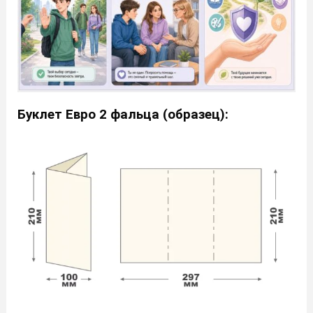
Буклет Евро 2 фальца (образец):