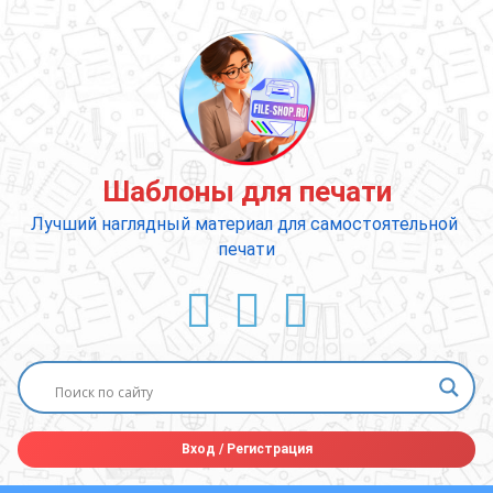
Перейти
к
содержимому
Шаблоны для печати
Лучший наглядный материал для самостоятельной 
печати
ВКонтакте
YouTube
E-mail
Вход
/
Регистрация