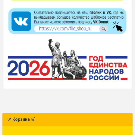
📌 Корзина 🛒