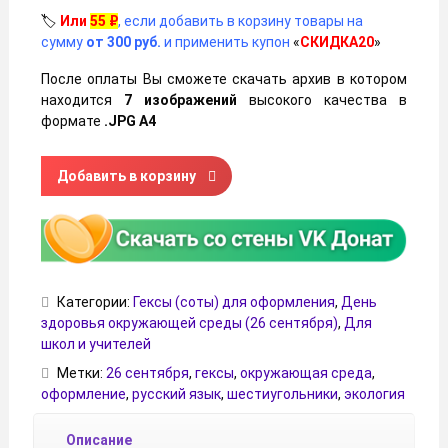
🏷️
Или
55
₽
, если добавить в корзину товары на
сумму
от 300 руб.
и применить купон
«
СКИДКА20
»
После оплаты Вы сможете скачать архив в котором
находится
7 изображений
высокого качества в
формате
.JPG А4
Количество товара Гексы (соты) для оформления на Ден
Добавить в корзину
Категории:
Гексы (соты) для оформления
,
День
здоровья окружающей среды (26 сентября)
,
Для
школ и учителей
Метки:
26 сентября
,
гексы
,
окружающая среда
,
оформление
,
русский язык
,
шестиугольники
,
экология
Описание