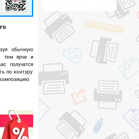
го
ьзуя обычную
, тем ярче и
ас получатся
ь по контуру.
 композицию.