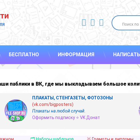
ти
ВКонтакте
YouTube
E-mail
ля 
БЕСПЛАТНО
ИНФОРМАЦИЯ
НАПИСАТЬ
наши
паблики в ВК
,
где мы выкладываем большое коли
ПЛАКАТЫ, СТЕНГАЗЕТЫ, ФОТОЗОНЫ
(vk.com/bigposters)
Плакаты на любой случай.
Оформить подписку ⭐ VK Донат
важном
🗂️ Наборы шаблонов
🥇 Грамоты и дипломы