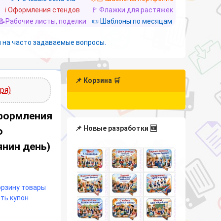
ℹ️ Оформления стендов
🚩 Флажки для растяжек
📝Рабочие листы, поделки
📜 Шаблоны по месяцам
 на часто задаваемые вопросы.
📌 Корзина 🛒
ря)
оформления
📌 Новые разработки 🆕
о
янин день)
корзину товары
ть купон