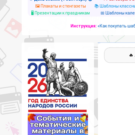
🖼️ Плакаты и стенгазеты
📚 Шаблоны классны
🖥️ Презентации к праздникам
📅 Шаблоны кал
Инструкция:
«Как покупать ша
🔥