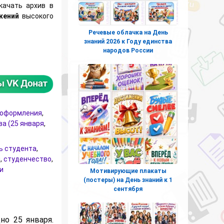
качать архив в
ажений
высокого
Речевые облачка на День
знаний 2026 к Году единства
ты) для оформления на День российского студенчества (Татья
народов России
я оформления
,
а (25 января
,
ь студента
,
ы
,
студенчество
,
и
Мотивирующие плакаты
(постеры) на День знаний к 1
сентября
но 25 января.