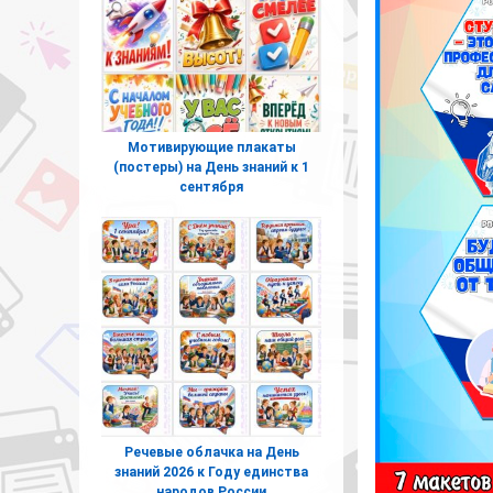
Мотивирующие плакаты
(постеры) на День знаний к 1
сентября
Речевые облачка на День
знаний 2026 к Году единства
народов России