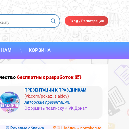
Вход
/
Регистрация
 НАМ
КОРЗИНА
чество
бесплатных разработок 🎁⤵
ПРЕЗЕНТАЦИИ К ПРАЗДНИКАМ
(vk.com/pokaz_slajdov)
Авторские презентации.
Оформить подписку ⭐ VK Донат
💬 Речевые облачка
🧑🏻 Шаблоны портфолио