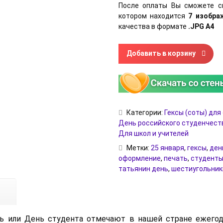
После оплаты Вы сможете с
котором находится
7 изобр
качества в формате
.JPG А4
Количество товара Гексы (со
Добавить в корзину
Категории:
Гексы (соты) дл
День российского студенчеств
Для школ и учителей
Метки:
25 января
,
гексы
,
ден
оформление
,
печать
,
студент
татьянин день
,
шестиугольник
ь или День студента отмечают в нашей стране ежегод