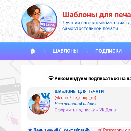
Перейти
к
Шаблоны для печа
содержимому
Лучший наглядный материал д
самостоятельной печати
🏠
ШАБЛОНЫ
ПОДПИСКИ
💡 Рекомендуем подписаться на 
ШАБЛОНЫ ДЛЯ ПЕЧАТИ
(vk.com/file_shop_ru)
Наш основной паблик.
Оформить подписку ⭐ VK Донат
🍁 День знаний (1 сентября) 📚
📢 Разговоры о 