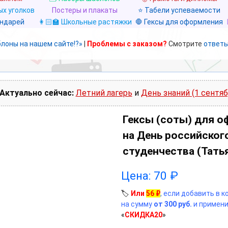
х уголков
Постеры и плакаты
⭐ Табели успеваемости
ендарей
👩🏻‍🏫 Школьные растяжки
🛑 Гексы для оформления
блоны на нашем сайте!?»
|
Проблемы с заказом?
Смотрите
ответы
Актуально сейчас:
Летний лагерь
и
День знаний (1 сентяб
Гексы (соты) для 
на День российског
студенчества (Тать
Цена:
70
₽
🏷️
Или
56
₽
, если добавить в 
на сумму
от 300 руб.
и примени
«
СКИДКА20
»