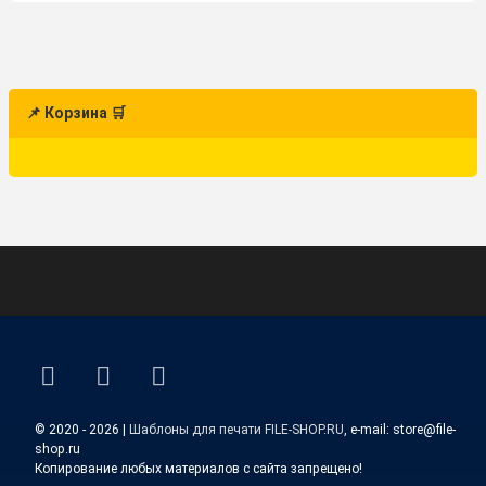
📌 Корзина 🛒
ВКонтакте
YouTube
E-mail
© 2020 - 2026 |
Шаблоны для печати FILE-SHOP.RU
, e-mail: store@file-
shop.ru
Копирование любых материалов с сайта запрещено!