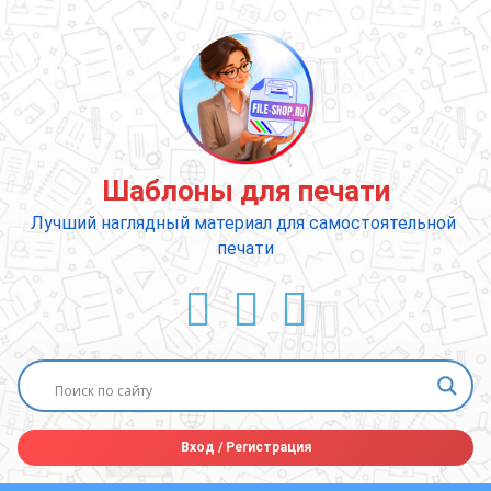
Перейти
к
содержимому
Шаблоны для печати
Лучший наглядный материал для самостоятельной 
печати
ВКонтакте
YouTube
E-mail
Вход
/
Регистрация