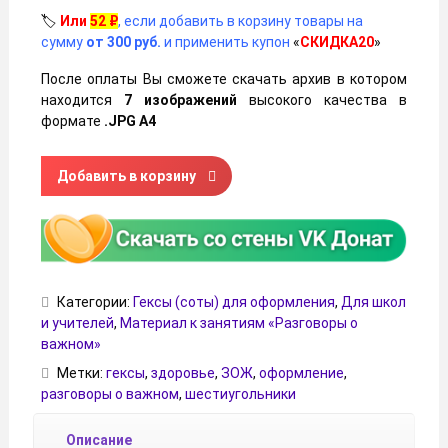
🏷️
Или
52
₽
, если добавить в корзину товары на
сумму
от 300 руб.
и применить купон
«
СКИДКА20
»
После оплаты Вы сможете скачать архив в котором
находится
7 изображений
высокого качества в
формате
.JPG А4
Количество товара Гексы (соты) для оформления «Росс
Добавить в корзину
Категории:
Гексы (соты) для оформления
,
Для школ
и учителей
,
Материал к занятиям «Разговоры о
важном»
Метки:
гексы
,
здоровье
,
ЗОЖ
,
оформление
,
разговоры о важном
,
шестиугольники
Описание