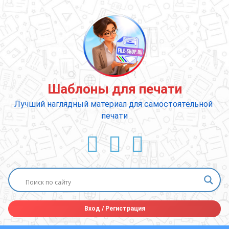
Перейти
к
содержимому
Шаблоны для печати
Лучший наглядный материал для самостоятельной 
печати
ВКонтакте
YouTube
E-mail
Вход
/
Регистрация