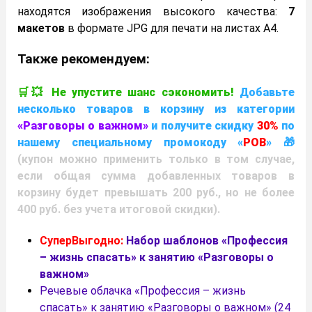
находятся изображения высокого качества:
7
макетов
в формате JPG для печати на листах A4.
Также рекомендуем:
🛒💥 Не упустите шанс сэкономить!
Добавьте
несколько товаров в корзину из категории
«
Разговоры о важном
»
и получите скидку
30%
по
нашему специальному промокоду «
РОВ
» 🎁
(купон можно применить только в том случае,
если общая сумма добавленных товаров в
корзину будет превышать 200 руб., но не более
400 руб. без учета итоговой скидки).
СуперВыгодно:
Набор шаблонов «Профессия
– жизнь спасать» к занятию «Разговоры о
важном»
Речевые облачка «Профессия – жизнь
спасать» к занятию «Разговоры о важном» (24