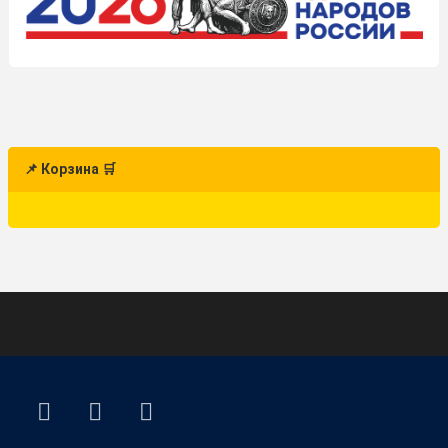
📌 Корзина 🛒
ВКонтакте
YouTube
E-mail