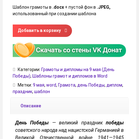
Шаблон грамоты в
.docx
+ пустой фон в
.JPEG,
использованный при создании шаблона
Количество товара Грамота, диплом на День Победы
Добавить в корзину
Категории:
Грамоты и дипломы на 9 мая (День
Победы)
,
Шаблоны грамот и дипломов в Word
Метки:
9 мая
,
word
,
Грамота
,
день Победы
,
диплом
,
праздник
,
шаблон
Описание
День
Победы
— великий праздник
победы
советского народа над нацистской Германией в
Великой Отечественной войне 1941—1945