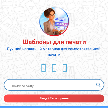
Перейти
к
содержимому
Шаблоны для печати
Лучший наглядный материал для самостоятельной 
печати
ВКонтакте
YouTube
E-mail
Вход
/
Регистрация