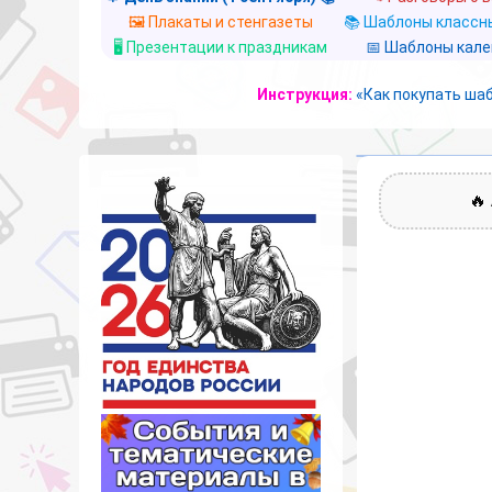
🖼️ Плакаты и стенгазеты
📚 Шаблоны классны
🖥️ Презентации к праздникам
📅 Шаблоны кал
Инструкция:
«Как покупать ша
🔥