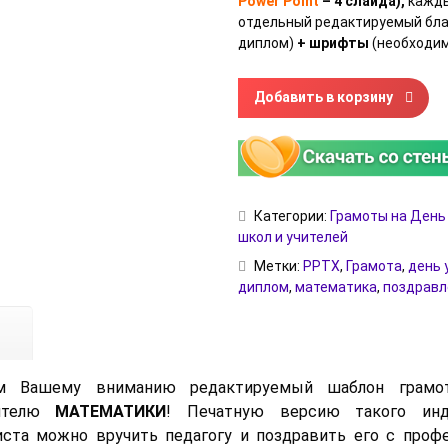
Power Point
– 4 слайда),
кажды
отдельный редактируемый бла
диплом)
+ шрифты
(необходим
Количество товара Грамота
Добавить в корзину
Категории:
Грамоты на День
школ и учителей
Метки:
PPTX
,
Грамота
,
день 
диплом
,
математика
,
поздравл
ем Вашему вниманию редактируемый шаблон грамот
чителю
МАТЕМАТИКИ
! Печатную версию такого инд
иста можно вручить педагогу и поздравить его с про