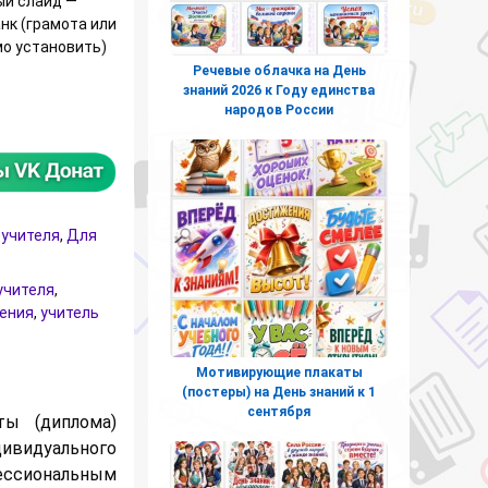
й слайд —
нк (грамота или
о установить)
Речевые облачка на День
знаний 2026 к Году единства
 (диплом) учителю МАТЕМАТИКИ
народов России
 учителя
,
Для
учителя
,
ения
,
учитель
Мотивирующие плакаты
(постеры) на День знаний к 1
сентября
ы (диплома)
ивидуального
фессиональным