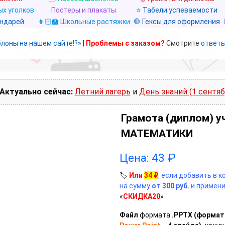
х уголков
Постеры и плакаты
⭐ Табели успеваемости
ендарей
👩🏻‍🏫 Школьные растяжки
🛑 Гексы для оформления
блоны на нашем сайте!?»
|
Проблемы с заказом?
Смотрите
ответы
Актуально сейчас:
Летний лагерь
и
День знаний (1 сентяб
Грамота (диплом) у
МАТЕМАТИКИ
Цена:
43
₽
🏷️
Или
34
₽
, если добавить в 
на сумму
от 300 руб.
и примени
«
СКИДКА20
»
Файл
формата
.PPTX (форма