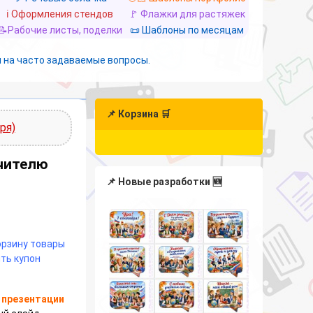
ℹ️ Оформления стендов
🚩 Флажки для растяжек
📝Рабочие листы, поделки
📜 Шаблоны по месяцам
 на часто задаваемые вопросы.
📌 Корзина 🛒
ря)
чителю
📌 Новые разработки 🆕
корзину товары
ть купон
т
презентации