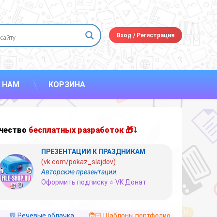
Вход
/
Регистрация
 НАМ
КОРЗИНА
чество
бесплатных разработок 🎁⤵
ПРЕЗЕНТАЦИИ К ПРАЗДНИКАМ
(vk.com/pokaz_slajdov)
Авторские презентации.
Оформить подписку ⭐ VK Донат
💬 Речевые облачка
🧑🏻 Шаблоны портфолио