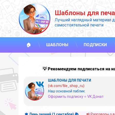
Перейти
к
Шаблоны для печа
содержимому
Лучший наглядный материал д
самостоятельной печати
🏠
ШАБЛОНЫ
ПОДПИСКИ
💡 Рекомендуем подписаться на 
ШАБЛОНЫ ДЛЯ ПЕЧАТИ
(vk.com/file_shop_ru)
Наш основной паблик.
Оформить подписку ⭐ VK Донат
🍁 День знаний (1 сентября) 📚
📢 Разговоры о 