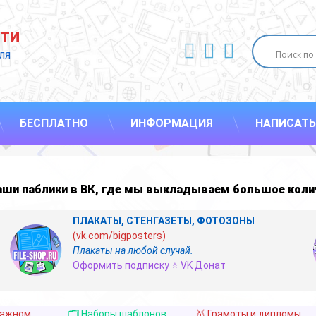
ти
ВКонтакте
YouTube
E-mail
ля 
БЕСПЛАТНО
ИНФОРМАЦИЯ
НАПИСАТЬ
наши
паблики в ВК
,
где мы выкладываем большое коли
ПЛАКАТЫ, СТЕНГАЗЕТЫ, ФОТОЗОНЫ
(vk.com/bigposters)
Плакаты на любой случай.
Оформить подписку ⭐ VK Донат
важном
🗂️ Наборы шаблонов
🥇 Грамоты и дипломы