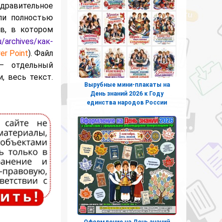
дравительное
ли полностью
в, в котором
ru/archives/как-
r Point
). Файл
— отдельный
, весь текст.
Вырубные мини-плакаты на
День знаний 2026 к Году
единства народов России
Оформление на День знаний