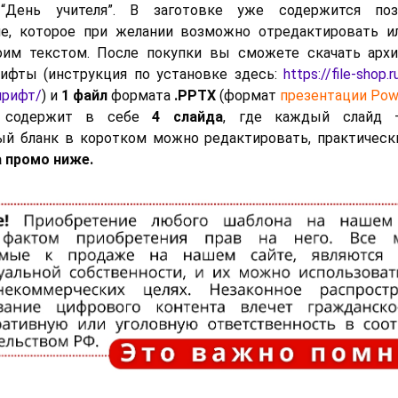
“День учителя”. В заготовке уже содержится поз
ие, которое при желании возможно отредактировать и
оим текстом. После покупки вы сможете скачать архи
ифты (инструкция по установке здесь:
https://file-shop.
шрифт/
) и
1 файл
формата
.PPTX
(формат
презентации Powe
и содержит в себе
4 слайда
, где каждый слайд 
й бланк в коротком можно редактировать, практически
 промо ниже.