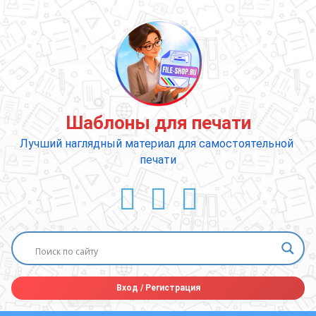
Перейти
к
содержимому
Шаблоны для печати
Лучший наглядный материал для самостоятельной 
печати
ВКонтакте
YouTube
E-mail
Вход
/
Регистрация