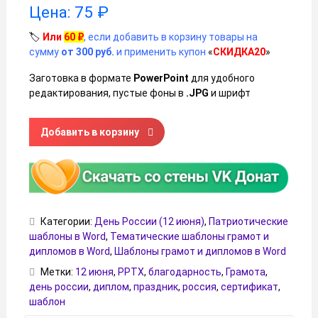
Цена:
75
₽
🏷️
Или
60
₽
, если добавить в корзину товары на
сумму
от 300 руб.
и применить купон
«
СКИДКА20
»
Заготовка в формате
PowerPoint
для удобного
редактирования, пустые фоны в
.JPG
и шрифт
Количество товара Грамота на День России (диплом, бл
Добавить в корзину
Категории:
День России (12 июня)
,
Патриотические
шаблоны в Word
,
Тематические шаблоны грамот и
дипломов в Word
,
Шаблоны грамот и дипломов в Word
Метки:
12 июня
,
PPTX
,
благодарность
,
Грамота
,
день россии
,
диплом
,
праздник
,
россия
,
сертификат
,
шаблон