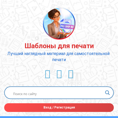
Перейти
к
содержимому
Шаблоны для печати
Лучший наглядный материал для самостоятельной 
печати
ВКонтакте
YouTube
E-mail
Вход
/
Регистрация