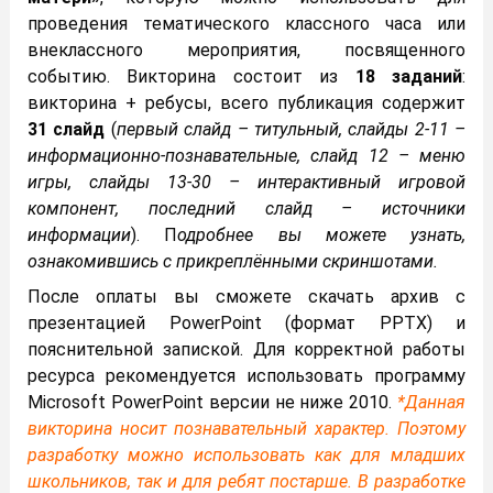
проведения тематического классного часа или
внеклассного мероприятия, посвященного
событию. Викторина состоит из
18 заданий
:
викторина + ребусы, всего публикация содержит
31 слайд
(
первый слайд – титульный, слайды 2-11 –
информационно-познавательные, слайд 12 – меню
игры, слайды 13-30 – интерактивный игровой
компонент, последний слайд – источники
информации
). П
одробнее вы можете узнать,
ознакомившись с прикреплёнными скриншотами.
После оплаты вы сможете скачать архив с
презентацией PowerPoint (формат PPTX) и
пояснительной запиской. Для корректной работы
ресурса рекомендуется использовать программу
Microsoft PowerPoint версии не ниже 2010.
*Данная
викторина носит познавательный характер. Поэтому
разработку можно использовать как для младших
школьников, так и для ребят постарше. В разработке