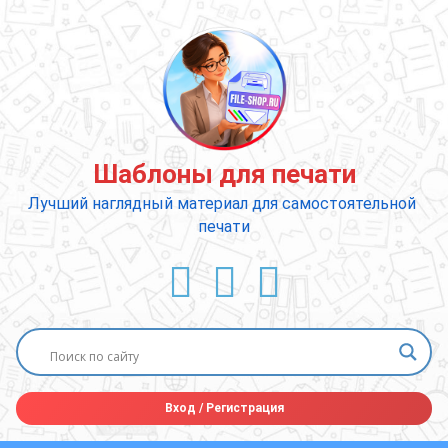
Перейти
к
содержимому
Шаблоны для печати
Лучший наглядный материал для самостоятельной 
печати
ВКонтакте
YouTube
E-mail
Вход
/
Регистрация