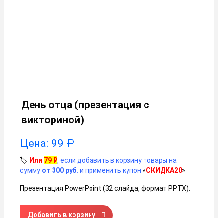
День отца (презентация с
викториной)
Цена:
99
₽
🏷️
Или
79
₽
, если добавить в корзину товары на
сумму
от 300 руб.
и применить купон
«
СКИДКА20
»
Презентация PowerPoint (32 слайда, формат PPTX).
Количество товара День отца (презентация с викториной
Добавить в корзину