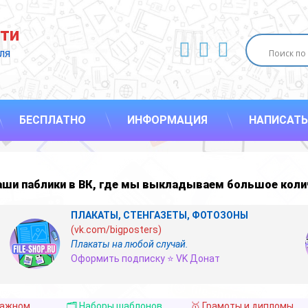
ти
ВКонтакте
YouTube
E-mail
ля 
БЕСПЛАТНО
ИНФОРМАЦИЯ
НАПИСАТЬ
наши
паблики в ВК
,
где мы выкладываем большое коли
ПЛАКАТЫ, СТЕНГАЗЕТЫ, ФОТОЗОНЫ
(vk.com/bigposters)
Плакаты на любой случай.
Оформить подписку ⭐ VK Донат
важном
🗂️ Наборы шаблонов
🥇 Грамоты и дипломы