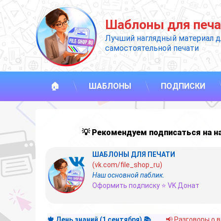
Перейти
к
Шаблоны для печа
содержимому
Лучший наглядный материал д
самостоятельной печати
🏠
ШАБЛОНЫ
ПОДПИСКИ
💡 Рекомендуем подписаться на 
ШАБЛОНЫ ДЛЯ ПЕЧАТИ
(vk.com/file_shop_ru)
Наш основной паблик.
Оформить подписку ⭐ VK Донат
🍁 День знаний (1 сентября) 📚
📢 Разговоры о 