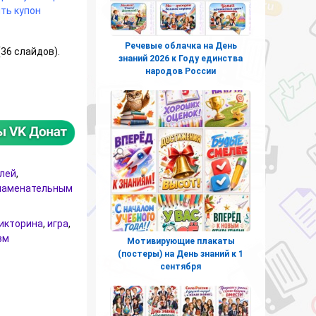
ть купон
Речевые облачка на День
36 слайдов).
знаний 2026 к Году единства
народов России
ды СССР над милитаристской Японией и окончания Второй миро
елей
,
знаменательным
икторина
,
игра
,
зм
Мотивирующие плакаты
(постеры) на День знаний к 1
сентября