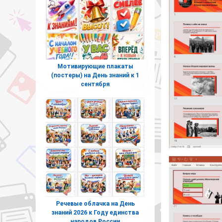
Мотивирующие плакаты
(постеры) на День знаний к 1
сентября
Речевые облачка на День
знаний 2026 к Году единства
народов России