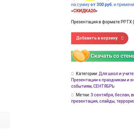
на сумму
от 300 руб.
и примени
«
СКИДКА20
»
Презентация в формате PPTX (
Количество товара День побе
Добавить в корзину
Категории:
Для школ и учит
Презентации к праздникам и 
событиям
,
СЕНТЯБРЬ
Метки:
3 сентября
,
беслан
,
в
презентация
,
слайды
,
террори