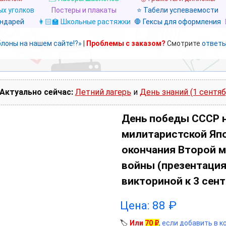
х уголков
Постеры и плакаты
⭐ Табели успеваемости
ендарей
👩🏻‍🏫 Школьные растяжки
🛑 Гексы для оформления
блоны на нашем сайте!?»
|
Проблемы с заказом?
Смотрите
ответы
Актуально сейчас:
Летний лагерь
и
День знаний (1 сентяб
День победы СССР 
милитаристской Япо
окончания Второй 
войны (презентация
викториной к 3 сен
Цена:
88
₽
🏷️
Или
70
₽
, если добавить в 