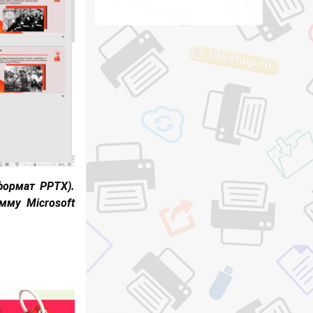
формат PPTX).
мму Microsoft