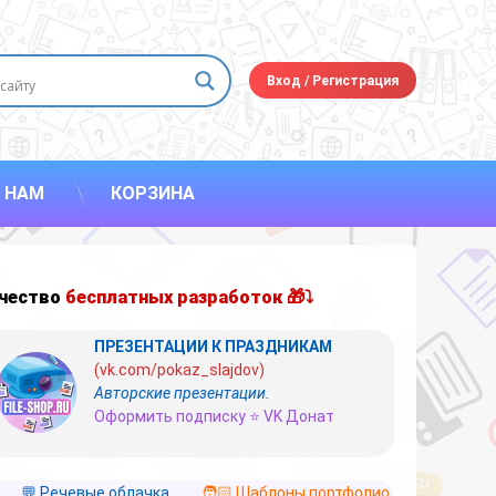
Вход
/
Регистрация
 НАМ
КОРЗИНА
чество
бесплатных разработок 🎁⤵
ПРЕЗЕНТАЦИИ К ПРАЗДНИКАМ
(vk.com/pokaz_slajdov)
Авторские презентации.
Оформить подписку ⭐ VK Донат
💬 Речевые облачка
🧑🏻 Шаблоны портфолио