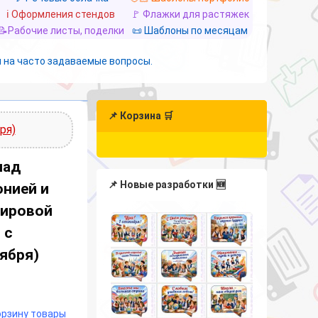
ℹ️ Оформления стендов
🚩 Флажки для растяжек
📝Рабочие листы, поделки
📜 Шаблоны по месяцам
 на часто задаваемые вопросы.
📌 Корзина 🛒
ря)
над
📌 Новые разработки 🆕
нией и
мировой
 с
тября)
корзину товары