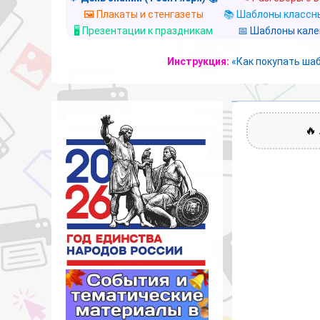
🖼️ Плакаты и стенгазеты
📚 Шаблоны классны
🖥️ Презентации к праздникам
📅 Шаблоны кал
Инструкция:
«Как покупать ша
🔥