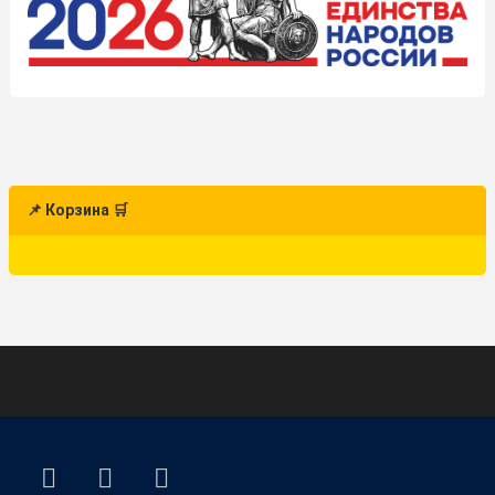
📌 Корзина 🛒
ВКонтакте
YouTube
E-mail