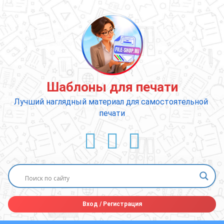
Перейти
к
содержимому
Шаблоны для печати
Лучший наглядный материал для самостоятельной 
печати
ВКонтакте
YouTube
E-mail
Вход
/
Регистрация