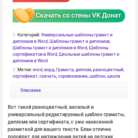
Категорий:
Универсальные шаблоны грамот и
дипломов в Word
,
Шаблоны грамот и дипломов
,
Шаблоны грамот и дипломов в Word
,
Шаблоны
сертификатов в Word
,
Школьные шаблоны грамот и
дипломов в Word
Метки:
word
,
ворд
,
Грамота
,
диплом
,
разноцветный
,
сертификат
,
скачать
,
соревнование
,
шаблон
,
школа
Описание
Вот такой разноцветный, веселый и
универсальный редактируемый шаблон грамоты,
диплома или сертификата, с уже нанесенной
разметкой для вашего текста. Блан отлично
подойдет для награждения детей на детских