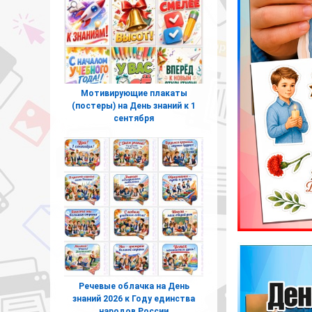
Мотивирующие плакаты
(постеры) на День знаний к 1
сентября
Речевые облачка на День
знаний 2026 к Году единства
народов России