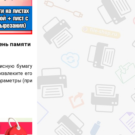
ень памяти
исную бумагу
извлеките его
параметры (при