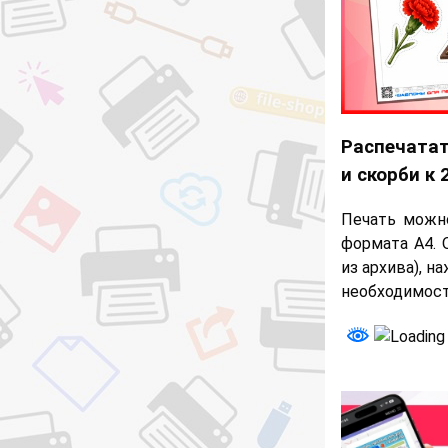
Распечатат
и скорби к 
Печать можн
формата А4. 
из архива), н
необходимости