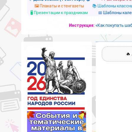
🖼️ Плакаты и стенгазеты
📚 Шаблоны классны
🖥️ Презентации к праздникам
📅 Шаблоны кал
Инструкция:
«Как покупать ша
🔥