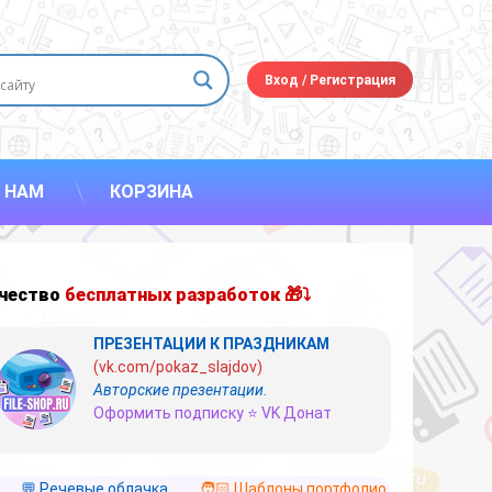
Вход
/
Регистрация
 НАМ
КОРЗИНА
чество
бесплатных разработок 🎁⤵
ПРЕЗЕНТАЦИИ К ПРАЗДНИКАМ
(vk.com/pokaz_slajdov)
Авторские презентации.
Оформить подписку ⭐ VK Донат
💬 Речевые облачка
🧑🏻 Шаблоны портфолио