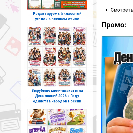
Смотреть
Редактируемый классный
уголок в осеннем стиле
Промо:
Вырубные мини-плакаты на
День знаний 2026 к Году
единства народов России