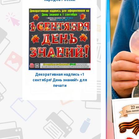
Декоративная надпись «1
сентября! День знаний!» для
печати