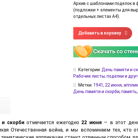
Архив с шаблонами поделок в
(подложки + элементы для вы
отдельных листах A4).
Количество товара Детские п
Добавить в корзину
Категории:
День памяти и ск
Рабочие листы, поделки и друг
Метки:
1941
,
22 июня
,
аппли
День памяти и скорби
,
память
 и скорби
отмечается ежегодно
22 июня
— в этот день
икая Отечественная война, и мы вспоминаем тех, кто о
 тематические аппликации станут отличным способом д