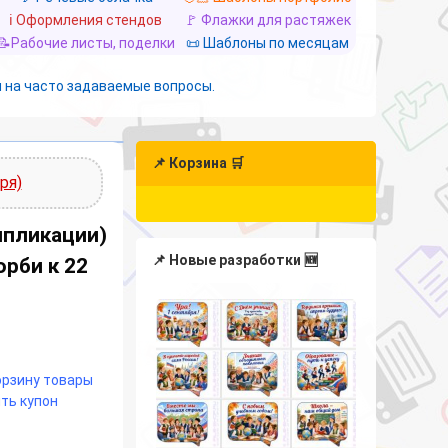
ℹ️ Оформления стендов
🚩 Флажки для растяжек
📝Рабочие листы, поделки
📜 Шаблоны по месяцам
 на часто задаваемые вопросы.
📌 Корзина 🛒
ря)
ппликации)
📌 Новые разработки 🆕
орби к 22
корзину товары
ть купон