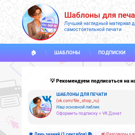
Перейти
к
Шаблоны для печа
содержимому
Лучший наглядный материал д
самостоятельной печати
🏠
ШАБЛОНЫ
ПОДПИСКИ
💡 Рекомендуем подписаться на 
ШАБЛОНЫ ДЛЯ ПЕЧАТИ
(vk.com/file_shop_ru)
Наш основной паблик.
Оформить подписку ⭐ VK Донат
🍁 День знаний (1 сентября) 📚
📢 Разговоры о 