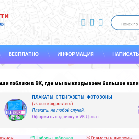
ти
ВКонтакте
YouTube
E-mail
ля 
БЕСПЛАТНО
ИНФОРМАЦИЯ
НАПИСАТЬ
наши
паблики в ВК
,
где мы выкладываем большое коли
ПЛАКАТЫ, СТЕНГАЗЕТЫ, ФОТОЗОНЫ
(vk.com/bigposters)
Плакаты на любой случай.
Оформить подписку ⭐ VK Донат
важном
🗂️ Наборы шаблонов
🥇 Грамоты и дипломы