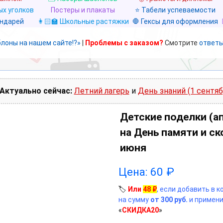
х уголков
Постеры и плакаты
⭐ Табели успеваемости
ендарей
👩🏻‍🏫 Школьные растяжки
🛑 Гексы для оформления
блоны на нашем сайте!?»
|
Проблемы с заказом?
Смотрите
ответы
Актуально сейчас:
Летний лагерь
и
День знаний (1 сентяб
Детские поделки (а
на День памяти и ск
июня
Цена:
60
₽
🏷️
Или
48
₽
, если добавить в 
на сумму
от 300 руб.
и примени
«
СКИДКА20
»