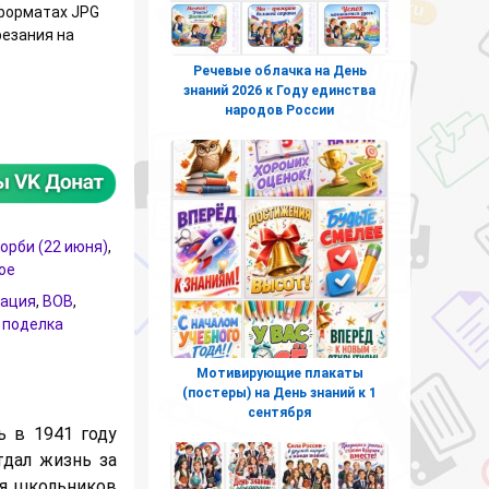
 форматах JPG
резания на
Речевые облачка на День
знаний 2026 к Году единства
оделки (аппликации) на День памяти и скорби к 22 июня
народов России
орби (22 июня)
,
ое
кация
,
ВОВ
,
,
поделка
Мотивирующие плакаты
(постеры) на День знаний к 1
сентября
 в 1941 году
тдал жизнь за
ля школьников